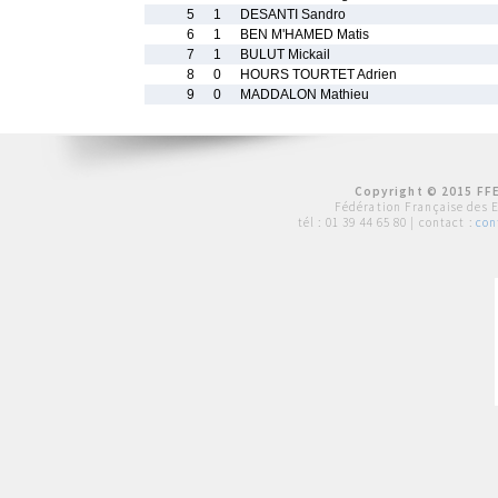
5
1
DESANTI Sandro
6
1
BEN M'HAMED Matis
7
1
BULUT Mickail
8
0
HOURS TOURTET Adrien
9
0
MADDALON Mathieu
Copyright © 2015 FFE
Fédération Française des 
tél :
01 39 44 65 80
| contact :
con