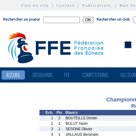
Plan du site
|
Contact
|
Publications
|
Mon C
Rechercher un joueur
Rechercher un club
ACCUEIL
DÉCOUVRIR
FFE
COMPÉTITIONS
SECTEU
Championnat
R
Ech.
Pts
Blancs
1
2
BOUTEILLE Dimitri
2
2
BULUT Yasin
3
1
SESONE Olivier
4
1
VALLAUD Beranger