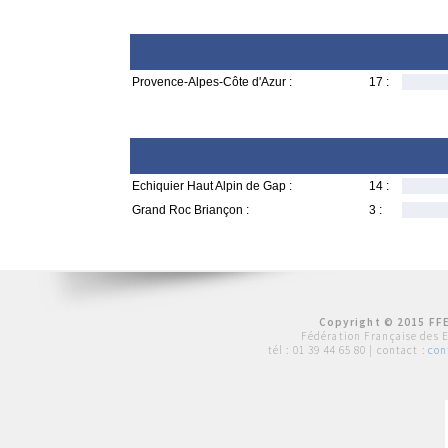
Provence-Alpes-Côte d'Azur :
17 :
Echiquier Haut Alpin de Gap :
14 :
Grand Roc Briançon :
3 :
Copyright © 2015 FFE
Fédération Française des 
tél :
01 39 44 65 80
| contact :
con