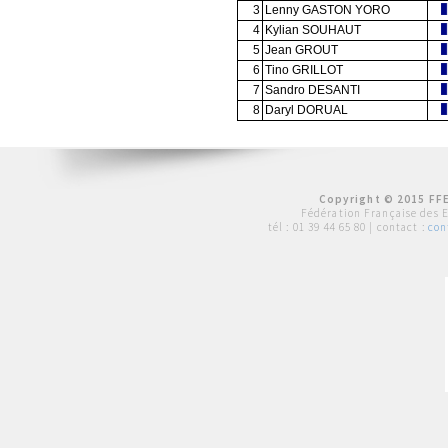
3
Lenny GASTON YORO
4
Kylian SOUHAUT
5
Jean GROUT
6
Tino GRILLOT
7
Sandro DESANTI
8
Daryl DORUAL
Copyright © 2015 FFE
Fédération Française des 
tél :
01 39 44 65 80
| contact :
con