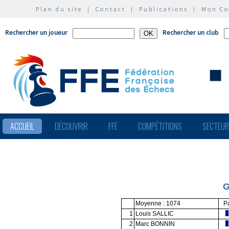
Plan du site
|
Contact
|
Publications
|
Mon C
Rechercher un joueur
Rechercher un club
ACCUEIL
DÉCOUVRIR
FFE
COMPÉTITIONS
SECTEU
G
Moyenne : 1074
P
1
Louis SALLIC
2
Marc BONNIN