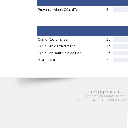
Provence-Alpes-Côte d'Azur :
8 :
Grand Roc Briançon :
2 :
Echiquier Pierreverdant :
2 :
Echiquier Haut Alpin de Gap :
2 :
MATLEROI :
2 :
Copyright © 2015 FFE
Fédération Française des 
tél :
01 39 44 65 80
| contact :
con