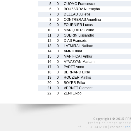
5
0
CUOMO Francesco
6
0
BOUZARDA Nussayba
7
0
DELEAU Juliette
8
0
CONTRERAS Angelina
9
0
FOURNIER Lucas
10
0
MARQUIER Coline
11
0
GUERIN Lissandro
12
0
DIAS Francois
13
0
LATMIRAL Nathan
14
0
AMRI Omar
15
0
MANIFICAT Arthur
16
0
AYVAZYAN Mariam
17
0
PARET Anna
18
0
BERNARD Elise
19
0
ROUZIER Mathis
20
0
BOYER Erika
21
0
VERNET Clement
22
0
ZENI Eikoo
Copyright © 2015 FFE
Fédération Française des 
tél :
01 39 44 65 80
| contact :
con