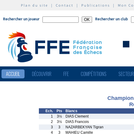
Plan du site
|
Contact
|
Publications
|
Mon C
Rechercher un joueur
Rechercher un club
ACCUEIL
DÉCOUVRIR
FFE
COMPÉTITIONS
SECTEU
Championna
R
Ech.
Pts
Blancs
1
3½
DIAS Clement
2
3½
DIAS Francois
3
3
NAZARBEKYAN Tigran
4
3
MAHIEU Camille