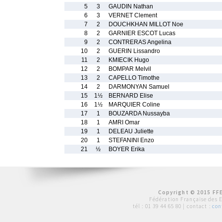
5
3
GAUDIN Nathan
6
3
VERNET Clement
7
2
DOUCHKHAN MILLOT Noe
8
2
GARNIER ESCOT Lucas
9
2
CONTRERAS Angelina
10
2
GUERIN Lissandro
11
2
KMIECIK Hugo
12
2
BOMPAR Melvil
13
2
CAPELLO Timothe
14
2
DARMONYAN Samuel
15
1½
BERNARD Elise
16
1½
MARQUIER Coline
17
1
BOUZARDA Nussayba
18
1
AMRI Omar
19
1
DELEAU Juliette
20
1
STEFANINI Enzo
21
½
BOYER Erika
Copyright © 2015 FFE
Fédération Française des 
tél :
01 39 44 65 80
| contact :
con