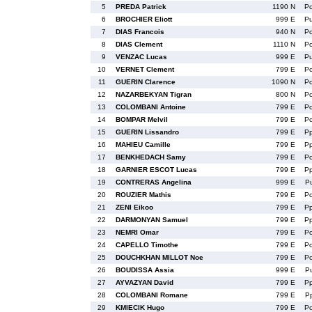
5
PREDA Patrick
1190 N
P
6
BROCHIER Eliott
999 E
P
7
DIAS Francois
940 N
P
8
DIAS Clement
1110 N
P
9
VENZAC Lucas
999 E
P
10
VERNET Clement
799 E
P
11
GUERIN Clarence
1090 N
P
12
NAZARBEKYAN Tigran
800 N
P
13
COLOMBANI Antoine
799 E
P
14
BOMPAR Melvil
799 E
P
15
GUERIN Lissandro
799 E
P
16
MAHIEU Camille
799 E
P
17
BENKHEDACH Samy
799 E
P
18
GARNIER ESCOT Lucas
799 E
P
19
CONTRERAS Angelina
999 E
P
20
ROUZIER Mathis
799 E
P
21
ZENI Eikoo
799 E
P
22
DARMONYAN Samuel
799 E
P
23
NEMRI Omar
799 E
P
24
CAPELLO Timothe
799 E
P
25
DOUCHKHAN MILLOT Noe
799 E
P
26
BOUDISSA Assia
999 E
P
27
AYVAZYAN David
799 E
P
28
COLOMBANI Romane
799 E
P
29
KMIECIK Hugo
799 E
P