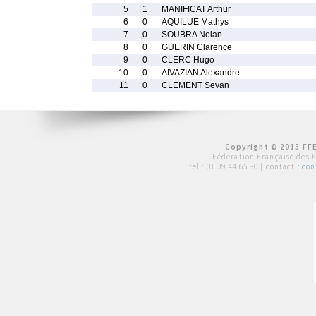
5
1
MANIFICAT Arthur
6
0
AQUILUE Mathys
7
0
SOUBRA Nolan
8
0
GUERIN Clarence
9
0
CLERC Hugo
10
0
AIVAZIAN Alexandre
11
0
CLEMENT Sevan
Copyright © 2015 FFE
Fédération Française des 
tél :
01 39 44 65 80
| contact :
con