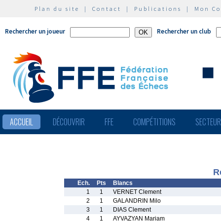
Plan du site
|
Contact
|
Publications
|
Mon C
Rechercher un joueur
Rechercher un club
ACCUEIL
DÉCOUVRIR
FFE
COMPÉTITIONS
SECTEU
R
Ech.
Pts
Blancs
1
1
VERNET Clement
2
1
GALANDRIN Milo
3
1
DIAS Clement
4
1
AYVAZYAN Mariam