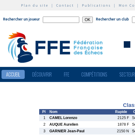
Plan du site
|
Contact
|
Publications
|
Mon C
Rechercher un joueur
Rechercher un club
ACCUEIL
DÉCOUVRIR
FFE
COMPÉTITIONS
SECTEU
Clas
Pl
Nom
Rapide
C
1
CAMEL Lorenzo
2125 F
S
2
AUQUE Aurelien
1878 F
S
3
GARNIER Jean-Paul
2150 N
S