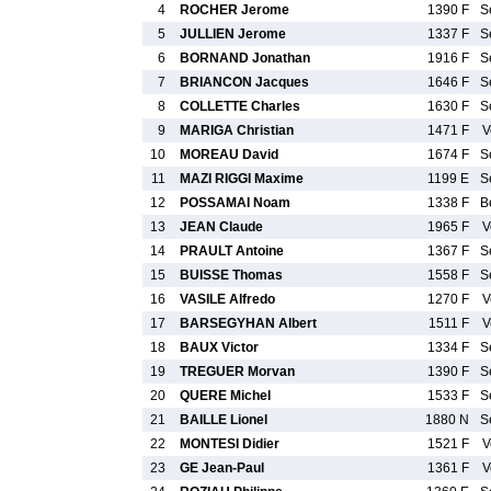
4
ROCHER Jerome
1390 F
S
5
JULLIEN Jerome
1337 F
S
6
BORNAND Jonathan
1916 F
S
7
BRIANCON Jacques
1646 F
S
8
COLLETTE Charles
1630 F
S
9
MARIGA Christian
1471 F
V
10
MOREAU David
1674 F
S
11
MAZI RIGGI Maxime
1199 E
S
12
POSSAMAI Noam
1338 F
B
13
JEAN Claude
1965 F
V
14
PRAULT Antoine
1367 F
S
15
BUISSE Thomas
1558 F
S
16
VASILE Alfredo
1270 F
V
17
BARSEGYHAN Albert
1511 F
V
18
BAUX Victor
1334 F
S
19
TREGUER Morvan
1390 F
S
20
QUERE Michel
1533 F
S
21
BAILLE Lionel
1880 N
S
22
MONTESI Didier
1521 F
V
23
GE Jean-Paul
1361 F
V