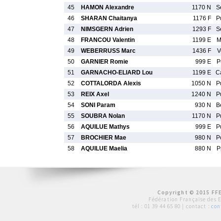
45
HAMON Alexandre
1170 N
S
46
SHARAN Chaitanya
1176 F
P
47
NIMSGERN Adrien
1293 F
S
48
FRANCOU Valentin
1199 E
M
49
WEBERRUSS Marc
1436 F
V
50
GARNIER Romie
999 E
P
51
GARNACHO-ELIARD Lou
1199 E
C
52
COTTALORDA Alexis
1050 N
P
53
REIX Axel
1240 N
P
54
SONI Param
930 N
B
55
SOUBRA Nolan
1170 N
P
56
AQUILUE Mathys
999 E
P
57
BROCHIER Mae
980 N
P
58
AQUILUE Maelia
880 N
P
Copyright © 2015 FFE
Fédération Française des 
tél :
01 39 44 65 80
| contact :
con