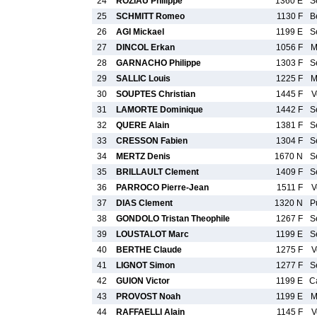
24
ROZIAU Philippe
1360 E
S
25
SCHMITT Romeo
1130 F
B
26
AGI Mickael
1199 E
S
27
DINCOL Erkan
1056 F
M
28
GARNACHO Philippe
1303 F
S
29
SALLIC Louis
1225 F
M
30
SOUPTES Christian
1445 F
V
31
LAMORTE Dominique
1442 F
S
32
QUERE Alain
1381 F
S
33
CRESSON Fabien
1304 F
S
34
MERTZ Denis
1670 N
S
35
BRILLAULT Clement
1409 F
S
36
PARROCO Pierre-Jean
1511 F
V
37
DIAS Clement
1320 N
P
38
GONDOLO Tristan Theophile
1267 F
S
39
LOUSTALOT Marc
1199 E
S
40
BERTHE Claude
1275 F
V
41
LIGNOT Simon
1277 F
S
42
GUION Victor
1199 E
C
43
PROVOST Noah
1199 E
M
44
RAFFAELLI Alain
1145 F
V