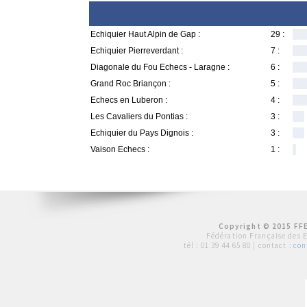
Echiquier Haut Alpin de Gap :
29 :
Echiquier Pierreverdant :
7 :
Diagonale du Fou Echecs - Laragne :
6 :
Grand Roc Briançon :
5 :
Echecs en Luberon :
4 :
Les Cavaliers du Pontias :
3 :
Echiquier du Pays Dignois :
3 :
Vaison Echecs :
1 :
Copyright © 2015 FFE
Fédération Française des 
tél :
01 39 44 65 80
| contact :
con