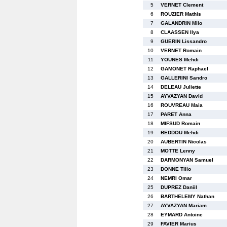
5
VERNET Clement
6
ROUZIER Mathis
7
GALANDRIN Milo
8
CLAASSEN Ilya
9
GUERIN Lissandro
10
VERNET Romain
11
YOUNES Mehdi
12
GAMONET Raphael
13
GALLERINI Sandro
14
DELEAU Juliette
15
AYVAZYAN David
16
ROUVREAU Maia
17
PARET Anna
18
MIFSUD Romain
19
BEDDOU Mehdi
20
AUBERTIN Nicolas
21
MOTTE Lenny
22
DARMONYAN Samuel
23
DONNE Tilio
24
NEMRI Omar
25
DUPREZ Daniil
26
BARTHELEMY Nathan
27
AYVAZYAN Mariam
28
EYMARD Antoine
29
FAVIER Marius