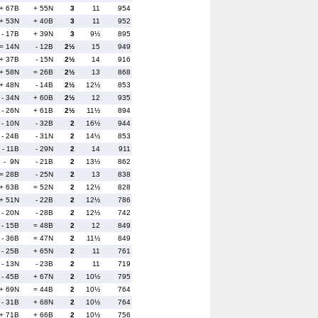
+ 67B
+ 55N
3
11
954
+ 53N
+ 40B
3
11
952
- 17B
+ 39N
3
9½
895
= 14N
- 12B
2½
15
949
+ 37B
- 15N
2½
14
916
+ 58N
= 26B
2½
13
868
+ 48N
- 14B
2½
12½
853
- 34N
+ 60B
2½
12
935
- 26N
+ 61B
2½
11½
894
- 10N
- 32B
2
16½
944
- 24B
- 31N
2
14½
853
- 11B
- 29N
2
14
911
- 9N
- 21B
2
13½
862
= 28B
- 25N
2
13
838
+ 63B
= 52N
2
12½
828
+ 51N
- 22B
2
12½
786
- 20N
- 28B
2
12½
742
- 15B
= 48B
2
12
849
- 36B
= 47N
2
11½
849
- 25B
+ 65N
2
11
761
- 13N
- 23B
2
11
719
- 45B
+ 67N
2
10½
795
+ 69N
= 44B
2
10½
764
- 31B
+ 68N
2
10½
764
+ 71B
+ 66B
2
10½
756