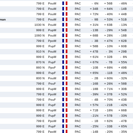
799 E
PouM
PAC
- 6N
+ 56B
- 46N
799 E
PouM
PAC
= 34B
= 64N
- 14B
799 E
PouM
PAC
+ 72N
- 40N
+ 44B
hman
799 E
PouM
PAC
- 9B
+ 53N
+ 51B
1030 N
PouM
PAC
= 31N
+ 63B
- 13N
999 E
PupM
PAC
- 13B
- 29N
+ 54B
1060 N
PouM
PAC
+ 68B
= 28N
- 18B
799 E
PpoM
PAC
- 3B
= 47N
+ 62B
999 E
PupF
PAC
= 58B
- 10N
+ 60B
910 N
PouM
PAC
+ 47B
- 3N
+ 29B
999 E
PupM
PAC
+ 61N
+ 32B
- 8N
870 N
PupF
PAC
+ 67N
- 7B
+ 55N
860 N
PpoF
PAC
- 10B
+ 69N
+ 49B
999 E
PupF
PAC
+ 65N
- 11B
= 48N
800 N
PouM
PAC
- 2B
= 60N
- 32N
799 E
PouF
PAC
- 16B
= 26N
= 58B
999 E
PupM
PAC
- 18B
+ 71N
+ 30B
799 E
PpoM
PAC
- 39N
= 37B
+ 52N
799 E
PouF
PAC
- 4B
+ 70N
= 43B
999 E
PupF
PAC
+ 57N
- 21B
- 42N
999 E
PupM
PAC
+ 71B
- 18N
+ 66B
999 E
PupF
PAC
- 21N
+ 57B
- 33N
799 E
PpoM
PAC
- 1B
= 62N
- 47B
999 E
PupF
PAC
- 25N
- 33B
+ 65N
799 E
PpoM
PAC
- 14B
- 20N
- 35N