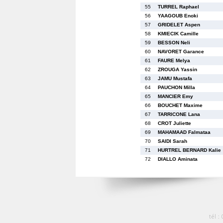
55
TURREL Raphael
56
YAAGOUB Enoki
57
GRIDELET Aspen
58
KMIECIK Camille
59
BESSON Neli
60
NAVORET Garance
61
FAURE Melya
62
ZROUGA Yassin
63
JAMU Mustafa
64
PAUCHON Milla
65
MANCIER Emy
66
BOUCHET Maxime
67
TARRICONE Lana
68
CROT Juliette
69
MAHAMAAD Falmataa
70
SAIDI Sarah
71
HURTREL BERNARD Kalie
72
DIALLO Aminata
tél :