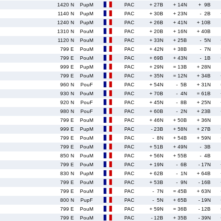
1420 N
PupM
PAC
+ 27B
+ 14N
+ 9B
1140 N
PupM
PAC
+ 30B
+ 23N
- 2B
1240 N
PupM
PAC
+ 26B
+ 41N
+ 10B
1310 N
PouM
PAC
+ 20B
+ 16N
+ 40B
1120 N
PouM
PAC
+ 33N
+ 25B
- 5N
799 E
PouM
PAC
+ 42N
+ 38B
- 7N
799 E
PouM
PAC
+ 69B
+ 43N
- 1B
999 E
PupM
PAC
+ 29N
= 13B
+ 28N
799 E
PouM
PAC
+ 35N
= 12N
+ 34B
960 N
PouF
PAC
+ 54N
- 5B
+ 31N
930 N
PouM
PAC
+ 70B
- 4N
= 61B
920 N
PouF
PAC
+ 45N
- 8B
+ 25N
980 N
PouF
PAC
+ 60B
- 2N
+ 23B
799 E
PouM
PAC
+ 46N
+ 50B
+ 36N
999 E
PupM
PAC
- 23B
+ 58N
+ 27B
799 E
PouM
PAC
- 8N
+ 54B
+ 59N
799 E
PouM
PAC
+ 51B
+ 49N
- 3B
850 N
PouM
PAC
+ 56N
+ 55B
- 4B
799 E
PouM
PAC
+ 19N
- 6B
- 17N
830 N
PupM
PAC
+ 62B
- 1N
+ 64B
799 E
PouM
PAC
+ 53B
- 9N
- 16B
799 E
PouM
PAC
- 7N
= 45B
+ 63N
800 N
PupF
PAC
- 5N
+ 65B
- 19N
799 E
PouM
PAC
+ 59N
= 36B
- 12B
799 E
PouM
PAC
- 12B
+ 35B
- 39N