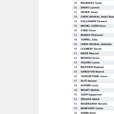
30
BOUDISSA Yazid
31
DAVAU Laurent
32
FAVIER Jonas
33
CHEIK BOUKAL Abdel Ra
34
COLLIGNON Clement
35
MICHEL CUZIN Enzo
36
CAND Victor
37
BIANCO Philemon
38
TURREL Julia
39
CHEIK BOUKAL Abdellah
40
CLEMENT Sevan
41
MAIZE Mayssa
42
BEDDOU Assia
43
VALERO Leana
44
BEISSIER Raphael
45
SARGSYAN Nazeni
46
YEHOUETOME Lucas
47
SLITI Haroun
48
AUTARD Lexie
49
MOUET Matilde
50
OZER Egupensar
51
ZROUGA Malek
52
BOUDEDARA Akrame
53
BENEVENT Coline
54
SAHIN Omer