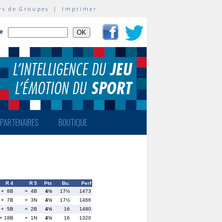
rs de Groupes
|
Imprimer
te
PARTENAIRES
BOUTIQUE
R 4
R 5
Pts
Bu.
Perf
+ 8B
= 4B
4½
17½
1473
+ 7B
= 3N
4½
17½
1466
+ 5B
= 2B
4½
16
1480
+ 18B
= 1N
4½
16
1320