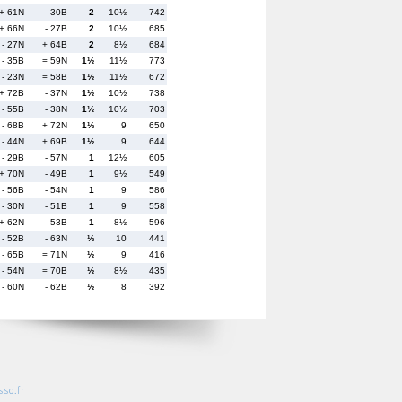
+ 61N
- 30B
2
10½
742
+ 66N
- 27B
2
10½
685
- 27N
+ 64B
2
8½
684
- 35B
= 59N
1½
11½
773
- 23N
= 58B
1½
11½
672
+ 72B
- 37N
1½
10½
738
- 55B
- 38N
1½
10½
703
- 68B
+ 72N
1½
9
650
- 44N
+ 69B
1½
9
644
- 29B
- 57N
1
12½
605
+ 70N
- 49B
1
9½
549
- 56B
- 54N
1
9
586
- 30N
- 51B
1
9
558
+ 62N
- 53B
1
8½
596
- 52B
- 63N
½
10
441
- 65B
= 71N
½
9
416
- 54N
= 70B
½
8½
435
- 60N
- 62B
½
8
392
so.fr