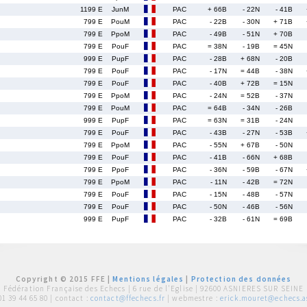
1199 E
JunM
PAC
+ 66B
- 22N
- 41B
799 E
PouM
PAC
- 22B
- 30N
+ 71B
799 E
PpoM
PAC
- 49B
- 51N
+ 70B
799 E
PouF
PAC
= 38N
- 19B
= 45N
999 E
PupF
PAC
- 28B
+ 68N
- 20B
799 E
PouF
PAC
- 17N
= 44B
- 38N
799 E
PouF
PAC
- 40B
+ 72B
= 15N
799 E
PpoM
PAC
- 24N
= 52B
- 37N
799 E
PouM
PAC
= 64B
- 34N
- 26B
999 E
PupF
PAC
= 63N
= 31B
- 24N
799 E
PouF
PAC
- 43B
- 27N
- 53B
799 E
PpoM
PAC
- 55N
+ 67B
- 50N
799 E
PouF
PAC
- 41B
- 66N
+ 68B
799 E
PpoF
PAC
- 36N
- 59B
- 67N
799 E
PpoM
PAC
- 11N
- 42B
= 72N
799 E
PouF
PAC
- 15N
- 48B
- 57N
799 E
PouF
PAC
- 50N
- 46B
- 56N
999 E
PupF
PAC
- 32B
- 61N
= 69B
Copyright © 2015 FFE |
Mentions légales
|
Protection des données
Fédération Française des Echecs |
6 rue de l'Eglise | 92600 ASNIERES SUR SEINE
01 39 44 65 80
| contact :
contact@ffechecs.fr
| webmestre :
erick.mouret@echecs.as