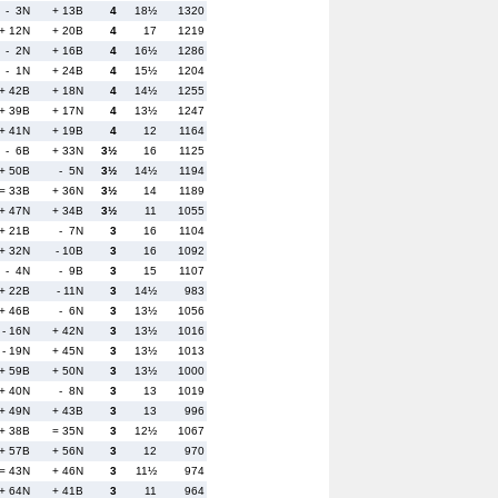
- 3N
+ 13B
4
18½
1320
+ 12N
+ 20B
4
17
1219
- 2N
+ 16B
4
16½
1286
- 1N
+ 24B
4
15½
1204
+ 42B
+ 18N
4
14½
1255
+ 39B
+ 17N
4
13½
1247
+ 41N
+ 19B
4
12
1164
- 6B
+ 33N
3½
16
1125
+ 50B
- 5N
3½
14½
1194
= 33B
+ 36N
3½
14
1189
+ 47N
+ 34B
3½
11
1055
+ 21B
- 7N
3
16
1104
+ 32N
- 10B
3
16
1092
- 4N
- 9B
3
15
1107
+ 22B
- 11N
3
14½
983
+ 46B
- 6N
3
13½
1056
- 16N
+ 42N
3
13½
1016
- 19N
+ 45N
3
13½
1013
+ 59B
+ 50N
3
13½
1000
+ 40N
- 8N
3
13
1019
+ 49N
+ 43B
3
13
996
+ 38B
= 35N
3
12½
1067
+ 57B
+ 56N
3
12
970
= 43N
+ 46N
3
11½
974
+ 64N
+ 41B
3
11
964