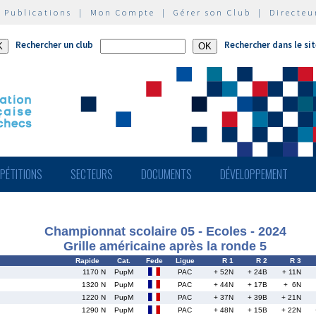
|
Publications
|
Mon Compte
|
Gérer son Club
|
Directeu
Rechercher un club
Rechercher dans le si
PÉTITIONS
SECTEURS
DOCUMENTS
DÉVELOPPEMENT
Championnat scolaire 05 - Ecoles - 2024
Grille américaine après la ronde 5
Rapide
Cat.
Fede
Ligue
R 1
R 2
R 3
1170 N
PupM
PAC
+ 52N
+ 24B
+ 11N
1320 N
PupM
PAC
+ 44N
+ 17B
+ 6N
1220 N
PupM
PAC
+ 37N
+ 39B
+ 21N
1290 N
PupM
PAC
+ 48N
+ 15B
+ 22N