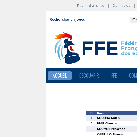
Plan du site
|
Contact
Rechercher un joueur
ACCUEIL
DÉCOUVRIR
FFE
COM
Pl
Nom
1
SOUBRA Nolan
2
DIAS Clement
3
CUOMO Francesco
4
CAPELLO Timothe