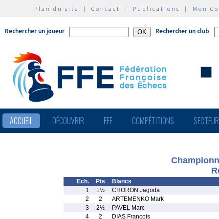
Plan du site
|
Contact
|
Publications
|
Mon C
Rechercher un joueur
Rechercher un club
ACCUEIL
DÉCOUVRIR
FFE
COMPÉTITIONS
SECTEU
Championnat
R
Ech.
Pts
Blancs
1
1½
CHORON Jagoda
2
2
ARTEMENKO Mark
3
2½
PAVEL Marc
4
2
DIAS Francois