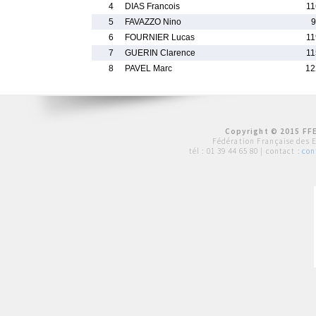
4
DIAS Francois
11
5
FAVAZZO Nino
9
6
FOURNIER Lucas
11
7
GUERIN Clarence
11
8
PAVEL Marc
12
Copyright © 2015 FFE
Fédération Française des 
tél :
01 39 44 65 80
| contact :
con