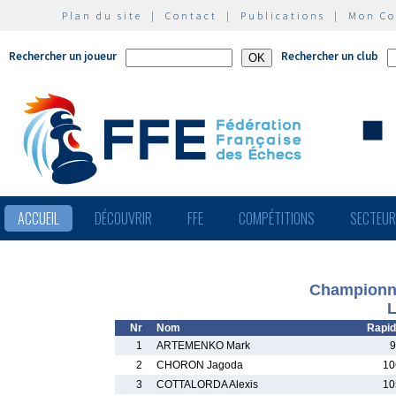
Plan du site
|
Contact
|
Publications
|
Mon C
Rechercher un joueur
Rechercher un club
ACCUEIL
DÉCOUVRIR
FFE
COMPÉTITIONS
SECTEU
Championnat
L
Nr
Nom
Rapid
1
ARTEMENKO Mark
9
2
CHORON Jagoda
10
3
COTTALORDA Alexis
10