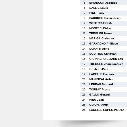
5
BRIANCON Jacques
6
SALLIC Louis
7
PINET Guy
8
PARROCO Pierre-Jean
9
WEBERRUSS Marc
10
MONTESI Didier
11
TREGUER Morvan
12
MARIGA Christian
13
GARNACHO Philippe
14
DURATTI Aline
15
SOUPTES Christian
16
GARNACHO-ELIARD Lou
17
TREGUER Jean-Jacques
18
GE Jean-Paul
19
LACELLE Frederic
20
MANIFICAT Arthur
21
LEBEAU Bernard
22
TORBAY Pierre
23
GALLO Gerard
24
RIEU Jean
25
GUION Arthur
26
LACELLE LOPES Phileas