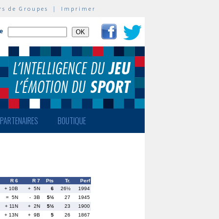
rs de Groupes
|
Imprimer
te
PARTENAIRES
BOUTIQUE
R 6
R 7
Pts
Tr.
Perf
+ 10B
+ 5N
6
26½
1994
= 5N
- 3B
5½
27
1945
+ 11N
+ 2N
5½
23
1900
+ 13N
+ 9B
5
26
1867