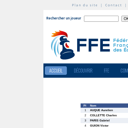
Plan du site
|
Contact
Rechercher un joueur
ACCUEIL
DÉCOUVRIR
FFE
COM
Pl
Nom
1
AUQUE Aurelien
2
COLLETTE Charles
3
PARIS Gabriel
4
GUION Victor