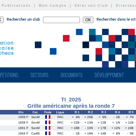
|
Publications
|
Mon Compte
|
Gérer son Club
|
Directeu
Rechercher un club
Rechercher dans le si
PÉTITIONS
SECTEURS
DOCUMENTS
DÉVELOPPEMENT
TI_2025
Grille américaine après la ronde 7
Elo
Cat.
Fede
Ligue
R 1
R 2
R 3
R 4
R 5
1958 F
SenM
PAC
+ 4N
+ 20B
+ 6N
- 2B
+ 7N
1838 F
SenM
PAC
+ 22B
+ 13N
+ 12B
+ 1N
+ 11B
1661 F
SenM
PAC
+ 18B
- 10N
= 17B
+ 12N
+ 16B
1664 F
CadM
PAC
- 1B
+ 19N
+ 14B
+ 8N
- 5B