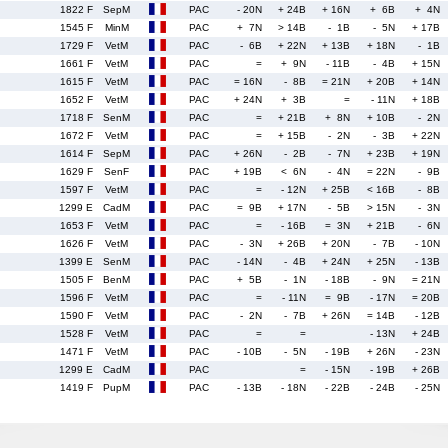
1822 F
SepM
PAC
- 20N
+ 24B
+ 16N
+ 6B
+ 4N
1545 F
MinM
PAC
+ 7N
> 14B
- 1B
- 5N
+ 17B
1729 F
VetM
PAC
- 6B
+ 22N
+ 13B
+ 18N
- 1B
1661 F
VetM
PAC
=
+ 9N
- 11B
- 4B
+ 15N
1615 F
VetM
PAC
= 16N
- 8B
= 21N
+ 20B
+ 14N
1652 F
VetM
PAC
+ 24N
+ 3B
=
- 11N
+ 18B
1718 F
SenM
PAC
=
+ 21B
+ 8N
+ 10B
- 2N
1672 F
VetM
PAC
=
+ 15B
- 2N
- 3B
+ 22N
1614 F
SepM
PAC
+ 26N
- 2B
- 7N
+ 23B
+ 19N
1629 F
SenF
PAC
+ 19B
< 6N
- 4N
= 22N
- 9B
1597 F
VetM
PAC
=
- 12N
+ 25B
< 16B
- 8B
1299 E
CadM
PAC
= 9B
+ 17N
- 5B
> 15N
- 3N
1653 F
VetM
PAC
=
- 16B
= 3N
+ 21B
- 6N
1626 F
VetM
PAC
- 3N
+ 26B
+ 20N
- 7B
- 10N
1399 E
SenM
PAC
- 14N
- 4B
+ 24N
+ 25N
- 13B
1505 F
BenM
PAC
+ 5B
- 1N
- 18B
- 9N
= 21N
1596 F
VetM
PAC
=
- 11N
= 9B
- 17N
= 20B
1590 F
VetM
PAC
- 2N
- 7B
+ 26N
= 14B
- 12B
1528 F
VetM
PAC
=
=
- 13N
+ 24B
1471 F
VetM
PAC
- 10B
- 5N
- 19B
+ 26N
- 23N
1299 E
CadM
PAC
=
- 15N
- 19B
+ 26B
1419 F
PupM
PAC
- 13B
- 18N
- 22B
- 24B
- 25N