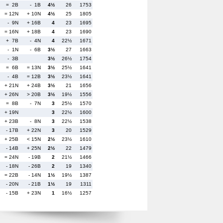
= 2B
- 1B
4½
26
1753
= 12N
+ 10N
4½
25
1805
- 9N
+ 16B
4
23
1695
= 16N
+ 18B
4
23
1690
+ 7B
- 4N
4
22½
1671
- 1N
- 6B
3½
27
1663
- 3B
3½
26½
1754
= 6B
= 13N
3½
25½
1641
- 4B
= 12B
3½
23½
1641
+ 21N
+ 24B
3½
21
1656
+ 26N
> 20B
3½
19½
1556
= 8B
- 7N
3
25½
1570
+ 19N
3
22½
1600
+ 23B
- 8N
3
22½
1538
- 17B
+ 22N
3
20
1529
+ 25B
< 15N
2½
23½
1610
- 14B
+ 25N
2½
22
1479
= 24N
- 19B
2
21½
1466
- 18N
- 26B
2
19
1340
= 22B
- 14N
1½
19½
1387
- 20N
- 21B
1½
19
1311
- 15B
+ 23N
1
16½
1257