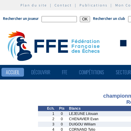
Plan du site
|
Contact
|
Publications
|
Mon C
Rechercher un joueur
Rechercher un club
ACCUEIL
DÉCOUVRIR
FFE
COMPÉTITIONS
SECTEU
championna
R
Ech.
Pts
Blancs
1
0
LEJEUNE Lilouan
2
0
CHENAVIER Evan
3
0
DUIGOU William
4
0
CORNAND Tylio