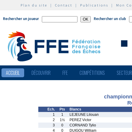
Plan du site
|
Contact
|
Publications
|
Mon C
Rechercher un joueur
Rechercher un club
ACCUEIL
DÉCOUVRIR
FFE
COMPÉTITIONS
SECTEU
championna
R
Ech.
Pts
Blancs
1
1
LEJEUNE Lilouan
2
1½
PEREZ Victor
3
0
CORNAND Tylio
4
0
DUIGOU William