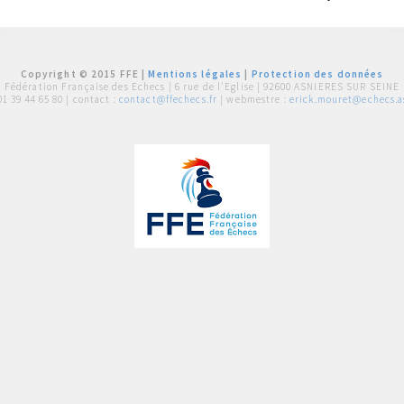
Copyright © 2015 FFE |
Mentions légales
|
Protection des données
Fédération Française des Echecs |
6 rue de l'Eglise | 92600 ASNIERES SUR SEINE
01 39 44 65 80
| contact :
contact@ffechecs.fr
| webmestre :
erick.mouret@echecs.as