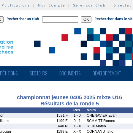
|
Publications
|
Mon Compte
|
Gérer son Club
|
Directeu
Rechercher un club
Rechercher dans le si
PÉTITIONS
SECTEURS
DOCUMENTS
DÉVELOPPEMENT
championnat jeunes 0405 2025 mixte U16
Résultats de la ronde 5
Res.
Noirs
or
1581 F
1 - 0
CHENAVIER Evan
lliam
1199 E
0 - 1
SCHMITT Romeo
n
1440 N
X - X
REIX Mateo
ilouan
1199 E
X - X
CORNAND Tylio