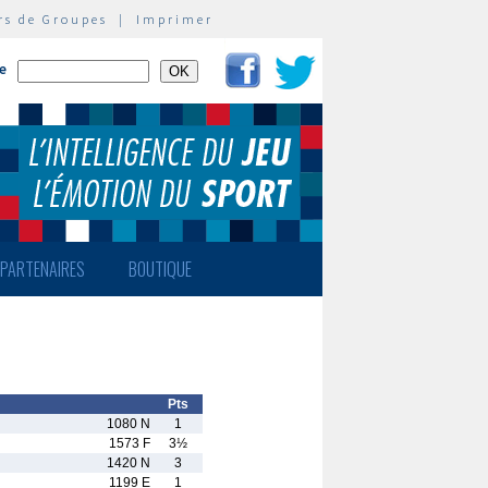
rs de Groupes
|
Imprimer
te
PARTENAIRES
BOUTIQUE
Pts
1080 N
1
1573 F
3½
1420 N
3
1199 E
1