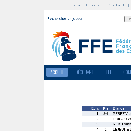
Plan du site
|
Contact
Rechercher un joueur
ACCUEIL
DÉCOUVRIR
FFE
COM
Ech.
Pts
Blancs
1
3½
PEREZ Vict
2
1
DUIGOU Wi
3
1
REIX Etan
4
2
LEJEUNE L