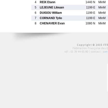
4
REIX Etann
1440 N
MinM
5
LEJEUNE Lilouan
1199 E
MinM
6
DUIGOU William
1199 E
MinM
7
CORNAND Tylio
1199 E
MinM
8
CHENAVIER Evan
1080 N
MinM
Copyright © 2015 FFE
Fédération Française des 
tél :
01 39 44 65 80
| contact :
con