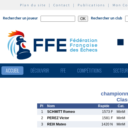
Plan du site
|
Contact
|
Publications
|
Mon C
Rechercher un joueur
Rechercher un club
ACCUEIL
DÉCOUVRIR
FFE
COMPÉTITIONS
SECTEU
championna
Clas
Pl
Nom
Rapide
Cat.
1
SCHMITT Romeo
1573 F
MinM
2
PEREZ Victor
1581 F
MinM
3
REIX Mateo
1420 N
MinM