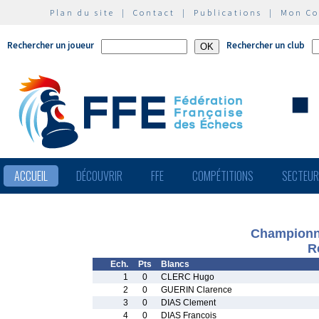
Plan du site
|
Contact
|
Publications
|
Mon C
Rechercher un joueur
Rechercher un club
ACCUEIL
DÉCOUVRIR
FFE
COMPÉTITIONS
SECTEU
Championna
R
Ech.
Pts
Blancs
1
0
CLERC Hugo
2
0
GUERIN Clarence
3
0
DIAS Clement
4
0
DIAS Francois