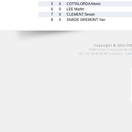
5
0
COTTALORDA Alexis
6
0
LEE Martin
7
0
CLEMENT Sevan
8
0
SIVADE GREMONT Yan
Copyright © 2015 FFE
Fédération Française des 
tél :
01 39 44 65 80
| contact :
con