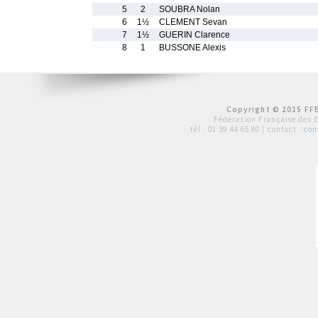
5
2
SOUBRA Nolan
6
1½
CLEMENT Sevan
7
1½
GUERIN Clarence
8
1
BUSSONE Alexis
Copyright © 2015 FFE
Fédération Française des 
tél :
01 39 44 65 80
| contact :
con