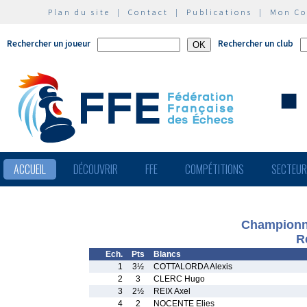
Plan du site
|
Contact
|
Publications
|
Mon C
Rechercher un joueur
Rechercher un club
ACCUEIL
DÉCOUVRIR
FFE
COMPÉTITIONS
SECTEU
Championna
R
Ech.
Pts
Blancs
1
3½
COTTALORDA Alexis
2
3
CLERC Hugo
3
2½
REIX Axel
4
2
NOCENTE Elies