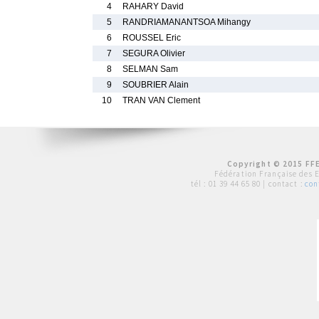
4
RAHARY David
5
RANDRIAMANANTSOA Mihangy
6
ROUSSEL Eric
7
SEGURA Olivier
8
SELMAN Sam
9
SOUBRIER Alain
10
TRAN VAN Clement
Copyright © 2015 FFE
Fédération Française des 
tél :
01 39 44 65 80
| contact :
con