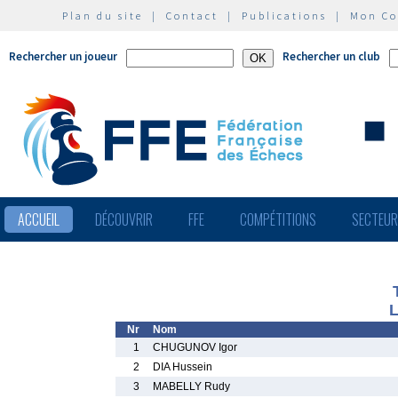
Plan du site
|
Contact
|
Publications
|
Mon C
Rechercher un joueur
Rechercher un club
ACCUEIL
DÉCOUVRIR
FFE
COMPÉTITIONS
SECTEU
L
Nr
Nom
1
CHUGUNOV Igor
2
DIA Hussein
3
MABELLY Rudy