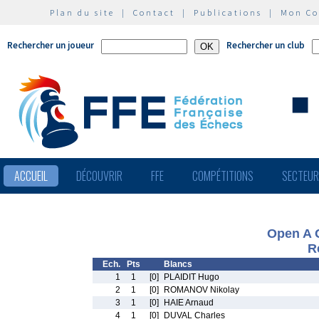
Plan du site
|
Contact
|
Publications
|
Mon C
Rechercher un joueur
Rechercher un club
ACCUEIL
DÉCOUVRIR
FFE
COMPÉTITIONS
SECTEU
Open A
R
Ech.
Pts
Blancs
1
1
[0]
PLAIDIT Hugo
2
1
[0]
ROMANOV Nikolay
3
1
[0]
HAIE Arnaud
4
1
[0]
DUVAL Charles