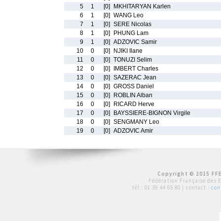
5
1
[0]
MKHITARYAN Karlen
6
1
[0]
WANG Leo
7
1
[0]
SERE Nicolas
8
1
[0]
PHUNG Lam
9
1
[0]
ADZOVIC Samir
10
0
[0]
NJIKI Ilane
11
0
[0]
TONUZI Selim
12
0
[0]
IMBERT Charles
13
0
[0]
SAZERAC Jean
14
0
[0]
GROSS Daniel
15
0
[0]
ROBLIN Alban
16
0
[0]
RICARD Herve
17
0
[0]
BAYSSIERE-BIGNON Virgile
18
0
[0]
SENGMANY Leo
19
0
[0]
ADZOVIC Amir
Copyright © 2015 FFE
Fédération Française des 
tél :
01 39 44 65 80
| contact :
con