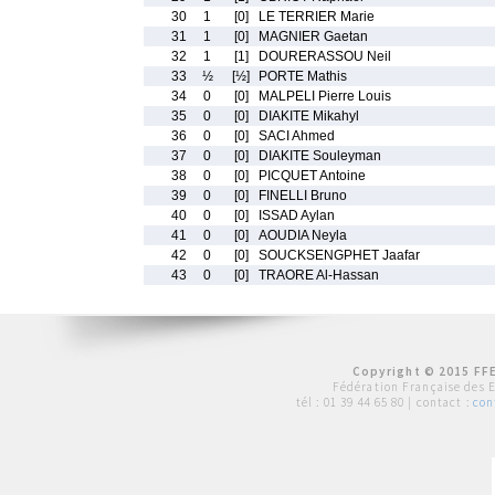
30
1
[0]
LE TERRIER Marie
31
1
[0]
MAGNIER Gaetan
32
1
[1]
DOURERASSOU Neil
33
½
[½]
PORTE Mathis
34
0
[0]
MALPELI Pierre Louis
35
0
[0]
DIAKITE Mikahyl
36
0
[0]
SACI Ahmed
37
0
[0]
DIAKITE Souleyman
38
0
[0]
PICQUET Antoine
39
0
[0]
FINELLI Bruno
40
0
[0]
ISSAD Aylan
41
0
[0]
AOUDIA Neyla
42
0
[0]
SOUCKSENGPHET Jaafar
43
0
[0]
TRAORE Al-Hassan
Copyright © 2015 FFE
Fédération Française des 
tél :
01 39 44 65 80
| contact :
con