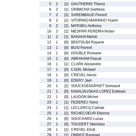
5
2
[1]
GAUTHERIN Thierry
6
2
[1]
GRIBKOVA Svetlana
7
2
[1]
SAREMBAUD Florent
8
2
[1]
VITORINO MARINHO Yoann
9
2
[1]
MATHIEU Anthony
10
2
[1]
MESFARI PEREIRA Nolan
11
2
[1]
BANAHA Mehdi
12
1
[0]
BENTOLBA Rayane
13
1
[0]
BUSI Florent
14
1
[0]
DOUBLE Romane
15
1
[0]
ABRAHAM Pascal
16
1
[1]
CLARK Alexandre
17
1
[0]
CADIL Mickael
18
1
[0]
CREVEL Alexis
19
1
[0]
EDERY Jael
20
1
[1]
SOUCKSENGPHET Somsack
21
1
[0]
KAVALIAUSKAS-LOPEZ Esteban
22
1
[0]
LAUDON Michel
23
1
[1]
FEDERICI Yanis
24
1
[1]
LECLERCQ Calliste
25
1
[1]
RICHECOEUR Etienne
26
1
[0]
SOUCHARD Lucas
27
1
[0]
TOUDERT Stanislas
28
1
[1]
CREVEL Eliott
29
1
[1]
OBRIOT Raphael