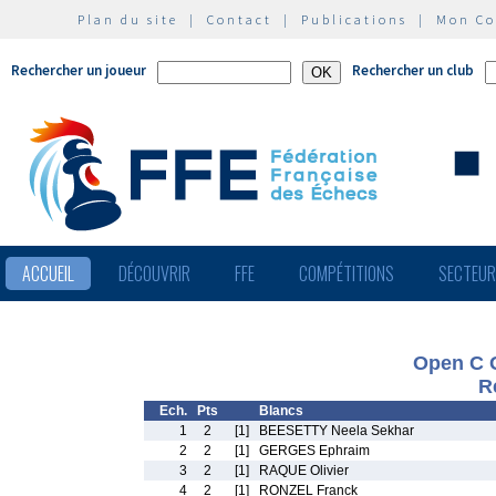
Plan du site
|
Contact
|
Publications
|
Mon C
Rechercher un joueur
Rechercher un club
ACCUEIL
DÉCOUVRIR
FFE
COMPÉTITIONS
SECTEU
Open C
R
Ech.
Pts
Blancs
1
2
[1]
BEESETTY Neela Sekhar
2
2
[1]
GERGES Ephraim
3
2
[1]
RAQUE Olivier
4
2
[1]
RONZEL Franck