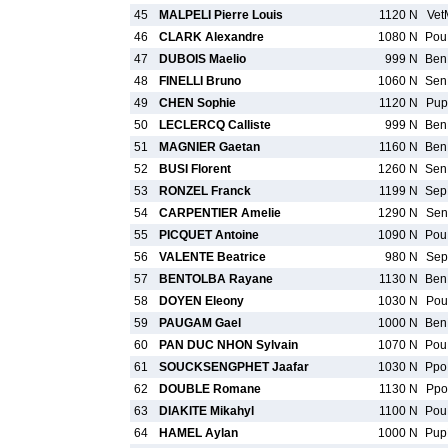
45
MALPELI Pierre Louis
1120 N
Vet
46
CLARK Alexandre
1080 N
Po
47
DUBOIS Maelio
999 N
Be
48
FINELLI Bruno
1060 N
Se
49
CHEN Sophie
1120 N
Pup
50
LECLERCQ Calliste
999 N
Be
51
MAGNIER Gaetan
1160 N
Be
52
BUSI Florent
1260 N
Se
53
RONZEL Franck
1199 N
Se
54
CARPENTIER Amelie
1290 N
Sen
55
PICQUET Antoine
1090 N
Po
56
VALENTE Beatrice
980 N
Sep
57
BENTOLBA Rayane
1130 N
Be
58
DOYEN Eleony
1030 N
Pou
59
PAUGAM Gael
1000 N
Be
60
PAN DUC NHON Sylvain
1070 N
Po
61
SOUCKSENGPHET Jaafar
1030 N
Pp
62
DOUBLE Romane
1130 N
Ppo
63
DIAKITE Mikahyl
1100 N
Po
64
HAMEL Aylan
1000 N
Pu