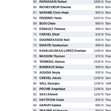
65
PAPADAKIS Rafael
1090 N
Pu
66
RICHECOEUR Etienne
999 N
Be
67
NAPAME Chris Hope
900 N
Be
68
FEDERICI Yanis
1010 N
Po
69
BUSI Chloe
990 N
Ben
70
ESNAULT Thomas
999 N
Be
71
CREVEL Eliott
910 N
Po
72
DOURERASSOU Neil
830 N
Pp
73
DIAKITE Souleyman
999 N
Be
74
KAVALIAUSKAS-LOPEZ Esteban
1199 N
Min
75
MASSON Thymeo
970 N
Pu
76
TARMOUL Hamza
1030 N
Po
77
BONIFACE Nolan
999 N
Be
78
AOUDIA Neyla
930 N
Pou
79
CREVEL Alexis
1199 N
Se
80
VALL Georges
1199 N
Vet
81
PECHIE Angelique
1199 N
Sen
82
SACI Ahmed
1100 N
Pp
83
HAYTAYAN Anais
800 N
Pou
84
GARUFI Sabine
880 N
Sep
85
TRAORE Al-Hassan
800 N
Pp