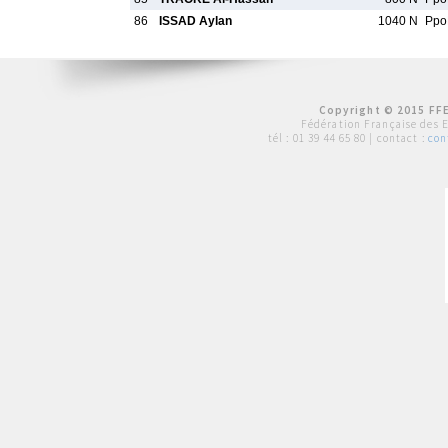
86
ISSAD Aylan
1040 N
Pp
Copyright © 2015 FFE
Fédération Française des 
tél :
01 39 44 65 80
| contact :
con