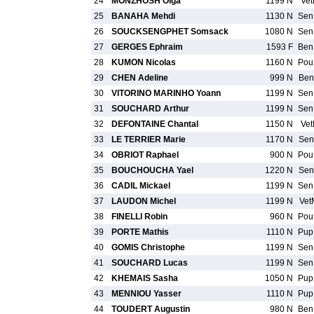
24
MONZHOSH Olga
1199 N
Vet
25
BANAHA Mehdi
1130 N
Se
26
SOUCKSENGPHET Somsack
1080 N
Se
27
GERGES Ephraim
1593 F
Be
28
KUMON Nicolas
1160 N
Po
29
CHEN Adeline
999 N
Ben
30
VITORINO MARINHO Yoann
1199 N
Se
31
SOUCHARD Arthur
1199 N
Se
32
DEFONTAINE Chantal
1150 N
Vet
33
LE TERRIER Marie
1170 N
Sen
34
OBRIOT Raphael
900 N
Po
35
BOUCHOUCHA Yael
1220 N
Sen
36
CADIL Mickael
1199 N
Se
37
LAUDON Michel
1199 N
Vet
38
FINELLI Robin
960 N
Po
39
PORTE Mathis
1110 N
Pu
40
GOMIS Christophe
1199 N
Se
41
SOUCHARD Lucas
1199 N
Se
42
KHEMAIS Sasha
1050 N
Pu
43
MENNIOU Yasser
1110 N
Pu
44
TOUDERT Augustin
980 N
Be