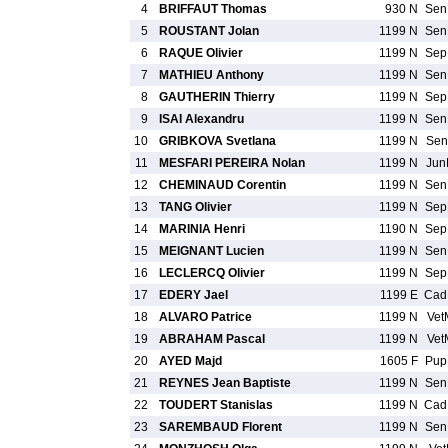
4
BRIFFAUT Thomas
930 N
Se
5
ROUSTANT Jolan
1199 N
Se
6
RAQUE Olivier
1199 N
Se
7
MATHIEU Anthony
1199 N
Se
8
GAUTHERIN Thierry
1199 N
Se
9
ISAI Alexandru
1199 N
Se
10
GRIBKOVA Svetlana
1199 N
Sen
11
MESFARI PEREIRA Nolan
1199 N
Jun
12
CHEMINAUD Corentin
1199 N
Se
13
TANG Olivier
1199 N
Se
14
MARINIA Henri
1190 N
Se
15
MEIGNANT Lucien
1199 N
Se
16
LECLERCQ Olivier
1199 N
Se
17
EDERY Jael
1199 E
Ca
18
ALVARO Patrice
1199 N
Vet
19
ABRAHAM Pascal
1199 N
Vet
20
AYED Majd
1605 F
Pu
21
REYNES Jean Baptiste
1199 N
Se
22
TOUDERT Stanislas
1199 N
Ca
23
SAREMBAUD Florent
1199 N
Se