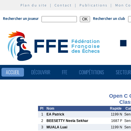
Plan du site
|
Contact
|
Publications
|
Mon C
Rechercher un joueur
Rechercher un club
ACCUEIL
DÉCOUVRIR
FFE
COMPÉTITIONS
SECTEU
Open C
Clas
Pl
Nom
Rapide
Cat
1
EA Patrick
1199 N
Se
2
BEESETTY Neela Sekhar
1687 F
Se
3
MUALA Luai
1199 N
Se