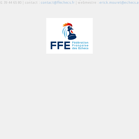
01 39 44 65 80
| contact :
contact@ffechecs.fr
| webmestre :
erick.mouret@echecs.as