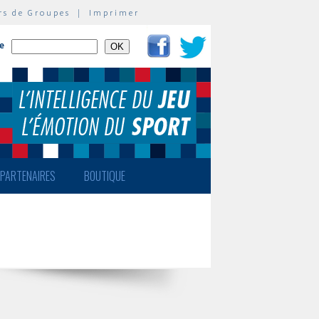
rs de Groupes
|
Imprimer
te
PARTENAIRES
BOUTIQUE