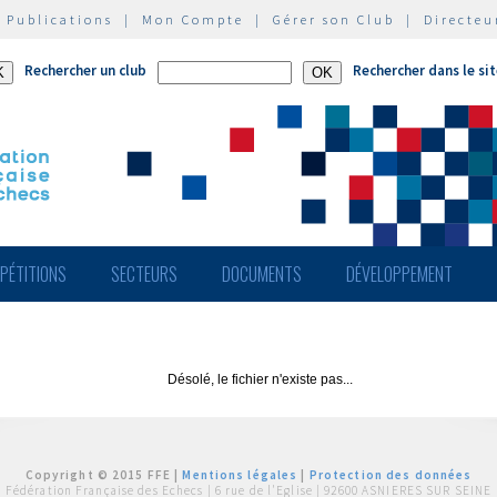
|
Publications
|
Mon Compte
|
Gérer son Club
|
Directeu
Rechercher un club
Rechercher dans le si
PÉTITIONS
SECTEURS
DOCUMENTS
DÉVELOPPEMENT
Désolé, le fichier n'existe pas...
Copyright © 2015 FFE |
Mentions légales
|
Protection des données
Fédération Française des Echecs |
6 rue de l'Eglise | 92600 ASNIERES SUR SEINE