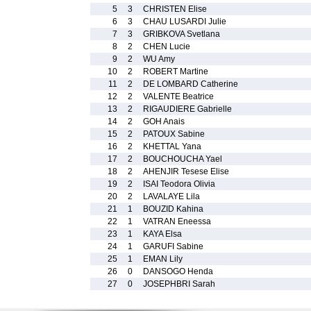
5
3
CHRISTEN Elise
6
3
CHAU LUSARDI Julie
7
3
GRIBKOVA Svetlana
8
2
CHEN Lucie
9
2
WU Amy
10
2
ROBERT Martine
11
2
DE LOMBARD Catherine
12
2
VALENTE Beatrice
13
2
RIGAUDIERE Gabrielle
14
2
GOH Anais
15
2
PATOUX Sabine
16
2
KHETTAL Yana
17
2
BOUCHOUCHA Yael
18
2
AHENJIR Tesese Elise
19
2
ISAI Teodora Olivia
20
2
LAVALAYE Lila
21
1
BOUZID Kahina
22
1
VATRAN Eneessa
23
1
KAYA Elsa
24
1
GARUFI Sabine
25
1
EMAN Lily
26
0
DANSOGO Henda
27
0
JOSEPHBRI Sarah