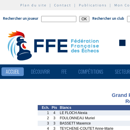
Plan du site
|
Contact
|
Publications
|
Mon C
Rechercher un joueur
Rechercher un club
ACCUEIL
DÉCOUVRIR
FFE
COMPÉTITIONS
SECTEU
Grand P
R
Ech.
Pts
Blancs
1
4
LE FLOCH Alexia
2
3
FOULONNEAU Muriel
3
3
BASSETT Maxence
4
3
TEYCHENE-COUTET Anne-Marie