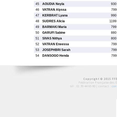
45
AOUDIA Neyla
930
46
VATRAN Alyssa
799
47
KERBRAT Lyana
990
48
SUDRES Alicia
1199
49
BARMAKI Maria
799
50
GARUFI Sabine
880
51
SIVAS Nithya
800
52
VATRAN Eneessa
799
53
JOSEPHBRI Sarah
799
54
DANSOGO Henda
799
Copyright © 2015 FFE
Fédération Française des 
tél :
01 39 44 65 80
| contact :
con