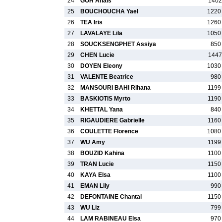
24
GOH Anais
1402
25
BOUCHOUCHA Yael
1220
26
TEA Iris
1260
27
LAVALAYE Lila
1050
28
SOUCKSENGPHET Assiya
850
29
CHEN Lucie
1447
30
DOYEN Eleony
1030
31
VALENTE Beatrice
980
32
MANSOURI BAHI Rihana
1199
33
BASKIOTIS Myrto
1190
34
KHETTAL Yana
840
35
RIGAUDIERE Gabrielle
1160
36
COULETTE Florence
1080
37
WU Amy
1199
38
BOUZID Kahina
1100
39
TRAN Lucie
1150
40
KAYA Elsa
1100
41
EMAN Lily
990
42
DEFONTAINE Chantal
1150
43
WU Liz
799
44
LAM RABINEAU Elsa
970