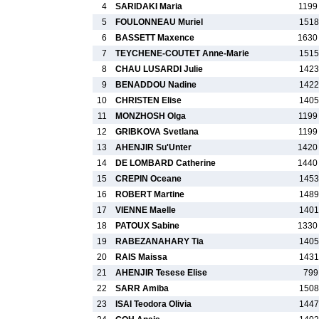
4
SARIDAKI Maria
1199
5
FOULONNEAU Muriel
1518
6
BASSETT Maxence
1630
7
TEYCHENE-COUTET Anne-Marie
1515
8
CHAU LUSARDI Julie
1423
9
BENADDOU Nadine
1422
10
CHRISTEN Elise
1405
11
MONZHOSH Olga
1199
12
GRIBKOVA Svetlana
1199
13
AHENJIR Su'Unter
1420
14
DE LOMBARD Catherine
1440
15
CREPIN Oceane
1453
16
ROBERT Martine
1489
17
VIENNE Maelle
1401
18
PATOUX Sabine
1330
19
RABEZANAHARY Tia
1405
20
RAIS Maissa
1431
21
AHENJIR Tesese Elise
799
22
SARR Amiba
1508
23
ISAI Teodora Olivia
1447