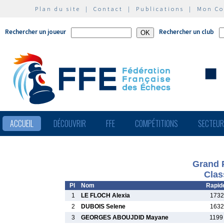
Plan du site
|
Contact
|
Publications
|
Mon C
Rechercher un joueur
Rechercher un club
ACCUEIL
DÉCOUVRIR
FFE
COMPÉTITIONS
SECTEU
Grand P
Clas
Pl
Nom
Rapid
1
LE FLOCH Alexia
1732
2
DUBOIS Selene
1632
3
GEORGES ABOUJDID Mayane
1199