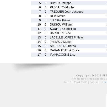
5
0
BOYER Philippe
6
0
PASCAL Cristophe
7
0
TREGUER Jean-Jacques
8
0
REIX Mateo
9
0
TORBAY Pierre
10
0
DUIGOU William
11
0
SOUPTES Christian
12
0
BARRIERE Noe
13
0
LACELLE LOPES Phileas
14
0
THIBAUD Muriel
15
0
SIXDENIERS Bruno
16
0
RAHAMATULLA Rosie
17
0
IANNACCONE Lise
Copyright © 2015 FFE
Fédération Française des 
tél :
01 39 44 65 80
| contact :
con