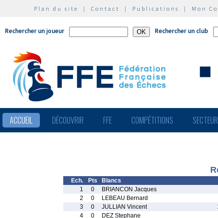
Plan du site
|
Contact
|
Publications
|
Mon C
Rechercher un joueur
Rechercher un club
ACCUEIL
DÉCOUVRIR
FFE
COMPÉTITIONS
SECTEU
R
Ech.
Pts
Blancs
1
0
BRIANCON Jacques
2
0
LEBEAU Bernard
3
0
JULLIAN Vincent
4
0
DEZ Stephane