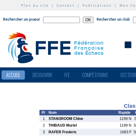
Plan du site
|
Contact
|
Publications
|
Mon C
Rechercher un joueur
Rechercher un club
ACCUEIL
DÉCOUVRIR
FFE
COMPÉTITIONS
SECTEU
Clas
Pl
Nom
Rapide
1
STANGROOM Chloe
1199 N
2
THIBAUD Muriel
1199 N
S
3
RAFER Frederic
1683 F
S