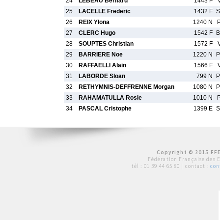
24
LEBEAU Bernard
1443 F
25
LACELLE Frederic
1432 F
S
26
REIX Ylona
1240 N
27
CLERC Hugo
1542 F
B
28
SOUPTES Christian
1572 F
29
BARRIERE Noe
1220 N
P
30
RAFFAELLI Alain
1566 F
31
LABORDE Sloan
799 N
P
32
RETHYMNIS-DEFFRENNE Morgan
1080 N
P
33
RAHAMATULLA Rosie
1010 N
34
PASCAL Cristophe
1399 E
S
Copyright © 2015 FFE
Fédération Française des 
tél :
01 39 44 65 80
| contact :
con