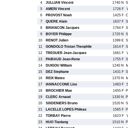
4
JULLIAN Vincent
1740 N
S
5
AMERI Vincent
1726 F
6
PROVOST Noah
1425 F
C
7
QUERE Alain
1637 F
S
8
BRIANCON Jacques
1764 F
S
9
BOYER Philippe
1720 N
S
10
RENOT Julien
1399 E
S
11
GONDOLO Tristan Theophile
1614 F
S
12
TREGUER Jean-Jacques
1661 F
13
PAIRAUD Jean-Rene
1755 F
S
14
DUIGOU William
1240 N
15
DEZ Stephane
1431 F
S
16
REIX Mateo
1370 N
17
IANNACCONE Lise
1483 F
18
BROCHIER Mae
1455 F
P
19
CLERC Arnaud
1330 N
P
20
SIXDENIERS Bruno
1520 N
S
21
LACELLE LOPES Phileas
1565 F
P
22
TORBAY Pierre
1623 F
23
HUO Tianlang
1510 N
P