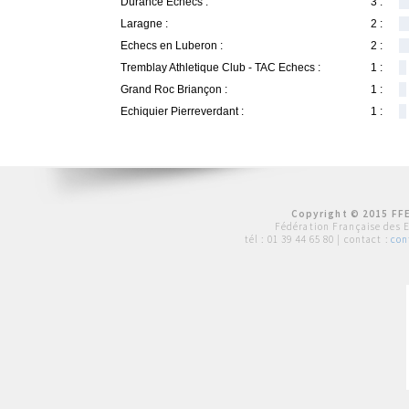
Durance Echecs :
3 :
Laragne :
2 :
Echecs en Luberon :
2 :
Tremblay Athletique Club - TAC Echecs :
1 :
Grand Roc Briançon :
1 :
Echiquier Pierreverdant :
1 :
Copyright © 2015 FFE
Fédération Française des 
tél :
01 39 44 65 80
| contact :
con