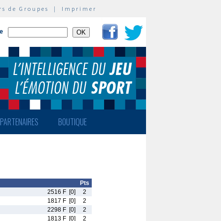
rs de Groupes
|
Imprimer
te
PARTENAIRES
BOUTIQUE
Pts
2516 F
[0]
2
1817 F
[0]
2
2298 F
[0]
2
1813 F
[0]
2