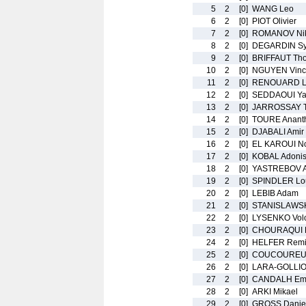
5
2
[0]
WANG Leo
6
2
[0]
PIOT Olivier
7
2
[0]
ROMANOV Nik
8
2
[0]
DEGARDIN Sy
9
2
[0]
BRIFFAUT Th
10
2
[0]
NGUYEN Vinc
11
2
[0]
RENOUARD L
12
2
[0]
SEDDAOUI Ya
13
2
[0]
JARROSSAY 
14
2
[0]
TOURE Anant
15
2
[0]
DJABALI Amir
16
2
[0]
EL KAROUI N
17
2
[0]
KOBAL Adoni
18
2
[0]
YASTREBOV A
19
2
[0]
SPINDLER Lo
20
2
[0]
LEBIB Adam
21
2
[0]
STANISLAWSKI
22
2
[0]
LYSENKO Vol
23
2
[0]
CHOURAQUI L
24
2
[0]
HELFER Rem
25
2
[0]
COUCOUREUX
26
2
[0]
LARA-GOLLIO
27
2
[0]
CANDALH Em
28
2
[0]
ARKI Mikael
29
2
[0]
GROSS Danie