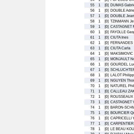
55
1
[0]
DUMAS Gabri
56
1
[0]
DOUBLE Adri
57
1
[0]
DOUBLE Jean
58
1
[0]
TZINMANN Je
59
1
[0]
CASTAGNET 
60
1
[0]
FAYOLLE Gas
61
1
[0]
CIUTA Ines
62
1
[0]
FERNANDES 
63
1
[0]
CIUTA Carla
64
1
[0]
MAKSIMOVIC
65
1
[0]
MONJAULT No
66
1
[0]
GOURDEL Lu
67
1
[0]
SCHLUCHTER
68
1
[0]
LALOT Philip
69
1
[0]
NGUYEN Tho
70
1
[0]
NATUREL Phil
71
1
[0]
CALLEAU ZA
72
1
[0]
ROUSSEAUX 
73
1
[0]
CASTAGNET V
74
1
[0]
BARON-SCHMI
75
1
[0]
BOURCIER Qu
76
1
[0]
CAPRICELLI 
77
1
[0]
CARPENTIER 
78
1
[0]
LE BEAU KOU