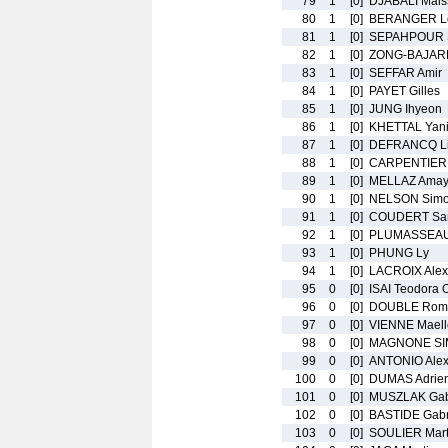
79
1
[0]
DJABALI Mais
80
1
[0]
BERANGER L
81
1
[0]
SEPAHPOUR 
82
1
[0]
ZONG-BAJARD
83
1
[0]
SEFFAR Amir
84
1
[0]
PAYET Gilles
85
1
[0]
JUNG Ihyeon
86
1
[0]
KHETTAL Yan
87
1
[0]
DEFRANCQ Li
88
1
[0]
CARPENTIER 
89
1
[0]
MELLAZ Amay
90
1
[0]
NELSON Sim
91
1
[0]
COUDERT Sa
92
1
[0]
PLUMASSEAU 
93
1
[0]
PHUNG Ly
94
1
[0]
LACROIX Alex
95
0
[0]
ISAI Teodora O
96
0
[0]
DOUBLE Rom
97
0
[0]
VIENNE Maell
98
0
[0]
MAGNONE SIM
99
0
[0]
ANTONIO Ale
100
0
[0]
DUMAS Adrie
101
0
[0]
MUSZLAK Gab
102
0
[0]
BASTIDE Gabr
103
0
[0]
SOULIER Mart