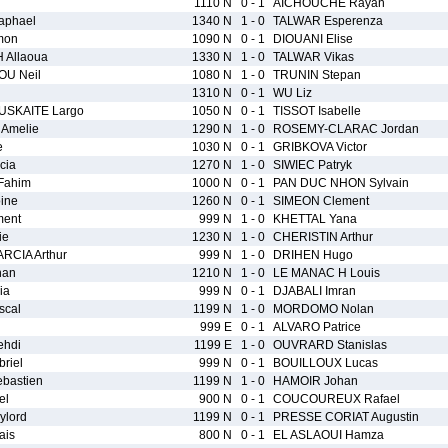
1110 N
0 - 1
AICHOUCHE Rayan
aphael
1340 N
1 - 0
TALWAR Esperenza
mon
1090 N
0 - 1
DIOUANI Elise
Allaoua
1330 N
1 - 0
TALWAR Vikas
U Neil
1080 N
1 - 0
TRUNIN Stepan
1310 N
0 - 1
WU Liz
SKAITE Largo
1050 N
0 - 1
TISSOT Isabelle
Amelie
1290 N
1 - 0
ROSEMY-CLARAC Jordan
e
1030 N
0 - 1
GRIBKOVA Victor
cia
1270 N
1 - 0
SIWIEC Patryk
Fahim
1000 N
0 - 1
PAN DUC NHON Sylvain
ine
1260 N
0 - 1
SIMEON Clement
ment
999 N
1 - 0
KHETTAL Yana
ie
1230 N
1 - 0
CHERISTIN Arthur
RCIA Arthur
999 N
1 - 0
DRIHEN Hugo
han
1210 N
1 - 0
LE MANAC H Louis
ia
999 N
0 - 1
DJABALI Imran
cal
1199 N
1 - 0
MORDOMO Nolan
999 E
0 - 1
ALVARO Patrice
hdi
1199 E
1 - 0
OUVRARD Stanislas
riel
999 N
0 - 1
BOUILLOUX Lucas
bastien
1199 N
1 - 0
HAMOIR Johan
el
900 N
0 - 1
COUCOUREUX Rafael
lord
1199 N
0 - 1
PRESSE CORIAT Augustin
ais
800 N
0 - 1
EL ASLAOUI Hamza