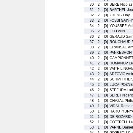
30
2
[0]
SERE Nicolas
31
2
[0]
BARTHEL Jean
32
2
[0]
ZHENG Linyi
33
2
[0]
FOSSI GAIN-Y
34
2
[0]
YOUSSEF Moh
35
2
[0]
LIU Louis
36
2
[0]
GERAUD Sam
37
2
[0]
ROUCHAUD Fl
38
2
[0]
GRANSAC Ar
39
2
[0]
PANKESHON J
40
2
[0]
CAMPIONNET 
41
2
[0]
ROMANOV Le
42
2
[0]
VAITHILINGAM
43
2
[0]
ADZOVIC Ami
44
2
[0]
SCHMITTHEIS
45
2
[0]
LUCA-POZNE
46
2
[0]
STEFURA Lori
47
1
[0]
SERE Frederi
48
1
[0]
CHAZAL Phili
49
1
[0]
VIDAL Romai
50
1
[0]
HARUTYUNYA
51
1
[0]
DE ROZARIO 
52
1
[0]
COTTRELL Lu
53
1
[0]
VAPNE Daniel
54
1
[0]
POPESCU Chri