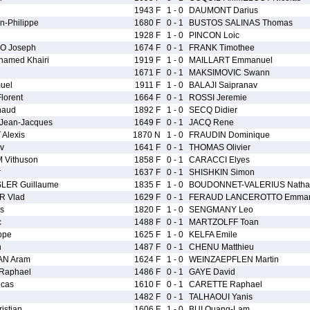
1943 F
1 - 0
DAUMONT Darius
-Philippe
1680 F
0 - 1
BUSTOS SALINAS Thomas
1928 F
1 - 0
PINCON Loic
O Joseph
1674 F
0 - 1
FRANK Timothee
amed Khairi
1919 F
1 - 0
MAILLART Emmanuel
1671 F
0 - 1
MAKSIMOVIC Swann
uel
1911 F
1 - 0
BALAJI Saipranav
orent
1664 F
0 - 1
ROSSI Jeremie
naud
1892 F
1 - 0
SECQ Didier
ean-Jacques
1649 F
0 - 1
JACQ Rene
Alexis
1870 N
1 - 0
FRAUDIN Dominique
v
1641 F
0 - 1
THOMAS Olivier
 Vithuson
1858 F
0 - 1
CARACCI Elyes
r
1637 F
0 - 1
SHISHKIN Simon
LER Guillaume
1835 F
1 - 0
BOUDONNET-VALERIUS Nathal
R Vlad
1629 F
0 - 1
FERAUD LANCEROTTO Emman
s
1820 F
1 - 0
SENGMANY Leo
c
1488 F
0 - 1
MARTZOLFF Toan
ppe
1625 F
1 - 0
KELFA Emile
n
1487 F
0 - 1
CHENU Matthieu
N Aram
1624 F
1 - 0
WEINZAEPFLEN Martin
Raphael
1486 F
0 - 1
GAYE David
cas
1610 F
0 - 1
CARETTE Raphael
1482 F
0 - 1
TALHAOUI Yanis
stian
1606 F
1 - 0
BUI Quang-Lam