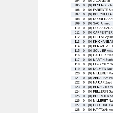
104
0
[0]
JACA Martin
105
0
[0]
BESENGEZ R
106
0
[0]
PARIENTE Si
107
0
[0]
BOUCHELLAH 
108
0
[0]
DOURERASSO
109
0
[0]
SACI Ahmed
110
0
[0]
COLAS SADAU
111
0
[0]
CARPENTIER 
112
0
[0]
HELLAL Aylin
113
0
[0]
KHICHANE Ali
114
0
[0]
BENYAHIA El 
115
0
[0]
SOULIER Anto
116
0
[0]
CALLIER Cle
117
0
[0]
MARTIN Soph
118
0
[0]
FAYORSEY GA
119
0
[0]
NGUYEN Nat
120
0
[0]
MILLERET Ma
121
0
[0]
ABRAHAM Pas
122
0
[0]
NAJJAR Zayd
123
0
[0]
BENSGHIR Me
124
0
[0]
PELLERIN Gab
125
0
[0]
BOURCIER Se
126
0
[0]
MILLERET Na
127
0
[0]
COUTURE Gay
128
0
[0]
HAYTAYAN An