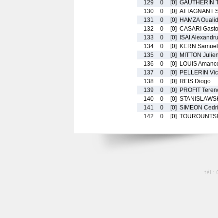
129
0
[0]
GAUTHERIN T
130
0
[0]
ATTAGNANT 
131
0
[0]
HAMZA Ouali
132
0
[0]
CASARI Gast
133
0
[0]
ISAI Alexandr
134
0
[0]
KERN Samuel
135
0
[0]
MITTON Julie
136
0
[0]
LOUIS Amanc
137
0
[0]
PELLERIN Vic
138
0
[0]
REIS Diogo
139
0
[0]
PROFIT Teren
140
0
[0]
STANISLAWSK
141
0
[0]
SIMEON Cedr
142
0
[0]
TOUROUNTSE
tél :