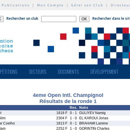
|
Publications
|
Mon Compte
|
Gérer son Club
|
Directeu
Rechercher un club
Rechercher dans le si
PÉTITIONS
SECTEURS
DOCUMENTS
DÉVELOPPEMENT
4eme Open Intl. Champignol
Résultats de la ronde 1
Res.
Noirs
l
1818 F
0 - 1
GULIYEV Namig
lim
2304 F
1 - 0
EL KAROUI Jonas
r Coelho
1813 F
0 - 1
BRAHAMI Lamine
dam
2252 F
1 - 0
GORINTIN Charles