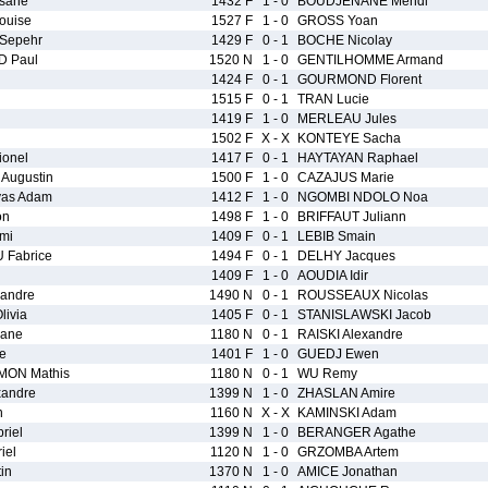
sane
1432 F
1 - 0
BOUDJENANE Mehdi
ouise
1527 F
1 - 0
GROSS Yoan
Sepehr
1429 F
0 - 1
BOCHE Nicolay
 Paul
1520 N
1 - 0
GENTILHOMME Armand
1424 F
0 - 1
GOURMOND Florent
1515 F
0 - 1
TRAN Lucie
1419 F
1 - 0
MERLEAU Jules
i
1502 F
X - X
KONTEYE Sacha
onel
1417 F
0 - 1
HAYTAYAN Raphael
Augustin
1500 F
1 - 0
CAZAJUS Marie
as Adam
1412 F
1 - 0
NGOMBI NDOLO Noa
on
1498 F
1 - 0
BRIFFAUT Juliann
mi
1409 F
0 - 1
LEBIB Smain
Fabrice
1494 F
0 - 1
DELHY Jacques
1409 F
1 - 0
AOUDIA Idir
andre
1490 N
0 - 1
ROUSSEAUX Nicolas
livia
1405 F
0 - 1
STANISLAWSKI Jacob
ane
1180 N
0 - 1
RAISKI Alexandre
e
1401 F
1 - 0
GUEDJ Ewen
ON Mathis
1180 N
0 - 1
WU Remy
xandre
1399 N
1 - 0
ZHASLAN Amire
n
1160 N
X - X
KAMINSKI Adam
riel
1399 N
1 - 0
BERANGER Agathe
iel
1120 N
1 - 0
GRZOMBA Artem
in
1370 N
1 - 0
AMICE Jonathan