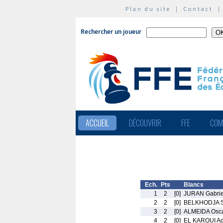
Plan du site
|
Contact
Rechercher un joueur
ACCUEIL
DÉCOUVRIR
FFE
COM
Ech.
Pts
Blancs
1
2
[0]
JURAN Gabrie
2
2
[0]
BELKHODJA S
3
2
[0]
ALMEIDA Osca
4
2
[0]
EL KAROUI A