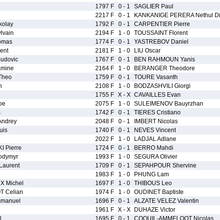
1797 F
0 - 1
SAGLIER Paul
2217 F
0 - 1
KANKANIGE PERERA Nethul Di
olay
1792 F
0 - 1
CARPENTIER Pierre
lvain
2194 F
1 - 0
TOUSSAINT Florent
omas
1774 F
0 - 1
YASTREBOV Daniel
ent
2181 F
1 - 0
LIU Oscar
udovic
1767 F
0 - 1
BEN RAHMOUN Yanis
mine
2164 F
1 - 0
BERANGER Theodore
Theo
1759 F
0 - 1
TOURE Vasanth
h
2108 F
1 - 0
BODZASHVILI Giorgi
1755 F
X - X
CAVAILLES Evan
oe
2075 F
1 - 0
SULEIMENOV Bauyrzhan
s
1742 F
0 - 1
TIERES Cristiano
ndrey
2048 F
0 - 1
IMBERT Nicolas
uis
1740 F
0 - 1
NEVES Vincent
2022 F
1 - 0
LADJAL Adlane
 Pierre
1724 F
0 - 1
BERRO Mahdi
odymyr
1993 F
1 - 0
SEGURA Olivier
aurent
1709 F
0 - 1
SEPAHPOUR Shervine
i
1983 F
1 - 0
PHUNG Lam
 Michel
1697 F
1 - 0
THIBOUS Leo
T Celian
1974 F
1 - 0
OUDINET Baptiste
manuel
1696 F
0 - 1
ALZATE VELEZ Valentin
1961 F
X - X
DUHAZE Victor
l
1695 F
0 - 1
COQUIL-AMMELOOT Nicolas