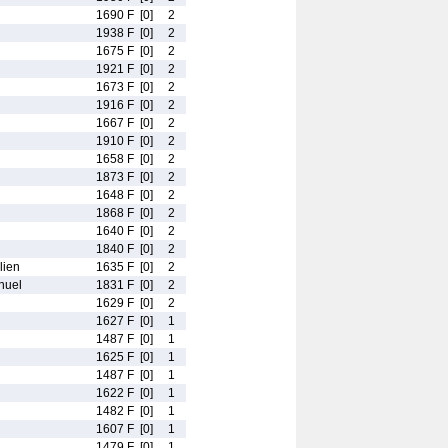
1690 F
[0]
2
1938 F
[0]
2
1675 F
[0]
2
1921 F
[0]
2
1673 F
[0]
2
1916 F
[0]
2
1667 F
[0]
2
1910 F
[0]
2
1658 F
[0]
2
1873 F
[0]
2
1648 F
[0]
2
1868 F
[0]
2
1640 F
[0]
2
1840 F
[0]
2
ien
1635 F
[0]
2
uel
1831 F
[0]
2
1629 F
[0]
2
1627 F
[0]
1
1487 F
[0]
1
1625 F
[0]
1
1487 F
[0]
1
1622 F
[0]
1
1482 F
[0]
1
1607 F
[0]
1
1479 F
[0]
1