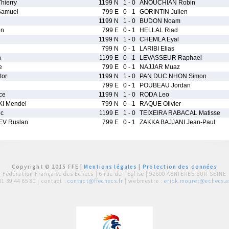
hierry
1199 N
1 - 0
ANOUCHIAN Robin
Samuel
799 E
0 - 1
GORINTIN Julien
d
1199 N
1 - 0
BUDON Noam
on
799 E
0 - 1
HELLAL Riad
u
1199 N
1 - 0
CHEMLA Eyal
799 N
0 - 1
LARIBI Elias
n
1199 E
0 - 1
LEVASSEUR Raphael
e
799 E
0 - 1
NAJJAR Muaz
tor
1199 N
1 - 0
PAN DUC NHON Simon
799 E
0 - 1
POUBEAU Jordan
ce
1199 N
1 - 0
RODA Leo
I Mendel
799 N
0 - 1
RAQUE Olivier
ic
1199 E
1 - 0
TEIXEIRA RABACAL Matisse
V Ruslan
799 E
0 - 1
ZAKKA BAJJANI Jean-Paul
Copyright © 2015 FFE |
Mentions légales
|
Protection des données
Fédération Française des Echecs |
6 rue de l'Eglise | 92600 ASNIERES SUR SEINE
01 39 44 65 80
| contact :
contact@ffechecs.fr
| webmestre :
erick.mouret@echecs.as