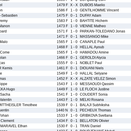
el
1479 F
X - X
DUBOIS Maelio
en
1586 F
1 - 0
GENTILHOMME Vincent
-Sebastien
1475 F
0 - 1
DUFAY Adam
remy
1583 F
1 - 0
BAHTITE Hichem
Manon
1473 F
1 - 0
VIENNE Matheo
pard
1571 F
1 - 0
PARKAN-TOLEDANO Jonas
1471 F
0 - 1
MASSANGO Mike
Malo
1565 F
1 - 0
CANAPLE Paul
1468 F
1 - 0
HELLAL Ayoub
 Come
1565 F
1 - 0
HAMADOU Amine
lan
1466 F
0 - 1
GEROLDI Alycia
cas
1555 F
0 - 1
NOBLET Paul
 Kemis
1461 F
0 - 1
DIOUANI Niels
pe
1549 F
1 - 0
HALLAL Selyane
mas
1452 F
X - X
ALZATE VELEZ Simon
ippe
1543 F
1 - 0
MESSAOUDI Qassim
KKA Hugo
1449 F
1 - 0
LE FLOCH Justine
Sacha
1541 F
1 - 0
COUDERT Sonia
alentin
1443 F
1 - 0
MELKI Rosana
TTHEISLER Timothee
1539 F
0 - 1
BALAJI Subhiksha
entin
1440 N
0 - 1
PECHEUX Thomas
Yohan
1533 F
1 - 0
GRIBKOVA Svetlana
Clement
1434 F
0 - 1
BELLATON Olivier
MARAVEL Ethan
1530 F
0 - 1
TRAN Daniel