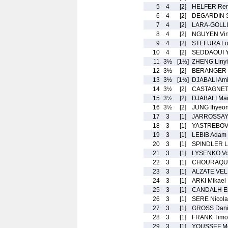
5
4
[2]
HELFER Re
6
4
[2]
DEGARDIN S
7
4
[2]
LARA-GOLLI
8
4
[2]
NGUYEN Vin
9
4
[2]
STEFURA Lo
10
4
[2]
SEDDAOUI 
11
3½
[1½]
ZHENG Linyi
12
3½
[2]
BERANGER 
13
3½
[1½]
DJABALI Ami
14
3½
[2]
CASTAGNET 
15
3½
[2]
DJABALI Ma
16
3½
[2]
JUNG Ihyeo
17
3
[1]
JARROSSAY
18
3
[1]
YASTREBOV 
19
3
[1]
LEBIB Adam
20
3
[1]
SPINDLER L
21
3
[1]
LYSENKO Vo
22
3
[1]
CHOURAQUI 
23
3
[1]
ALZATE VELE
24
3
[1]
ARKI Mikael
25
3
[1]
CANDALH E
26
3
[1]
SERE Nicola
27
3
[1]
GROSS Dani
28
3
[1]
FRANK Timo
29
3
[1]
YOUSSEF Mo