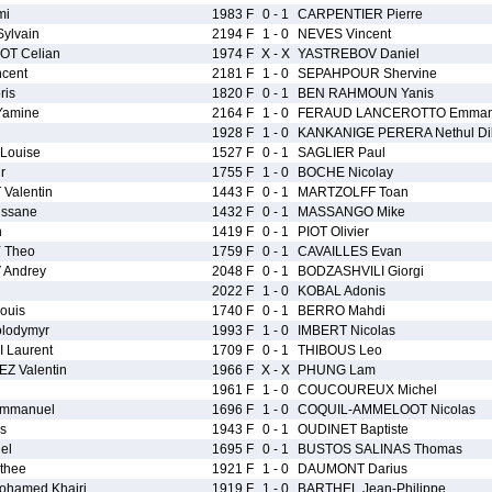
mi
1983 F
0 - 1
CARPENTIER Pierre
ylvain
2194 F
1 - 0
NEVES Vincent
OT Celian
1974 F
X - X
YASTREBOV Daniel
cent
2181 F
1 - 0
SEPAHPOUR Shervine
ris
1820 F
0 - 1
BEN RAHMOUN Yanis
Yamine
2164 F
1 - 0
FERAUD LANCEROTTO Emman
1928 F
1 - 0
KANKANIGE PERERA Nethul Dil
Louise
1527 F
0 - 1
SAGLIER Paul
r
1755 F
1 - 0
BOCHE Nicolay
Valentin
1443 F
0 - 1
MARTZOLFF Toan
issane
1432 F
0 - 1
MASSANGO Mike
n
1419 F
0 - 1
PIOT Olivier
 Theo
1759 F
0 - 1
CAVAILLES Evan
Andrey
2048 F
0 - 1
BODZASHVILI Giorgi
2022 F
1 - 0
KOBAL Adonis
ouis
1740 F
0 - 1
BERRO Mahdi
lodymyr
1993 F
1 - 0
IMBERT Nicolas
Laurent
1709 F
0 - 1
THIBOUS Leo
Z Valentin
1966 F
X - X
PHUNG Lam
1961 F
1 - 0
COUCOUREUX Michel
mmanuel
1696 F
1 - 0
COQUIL-AMMELOOT Nicolas
s
1943 F
0 - 1
OUDINET Baptiste
el
1695 F
0 - 1
BUSTOS SALINAS Thomas
thee
1921 F
1 - 0
DAUMONT Darius
hamed Khairi
1919 F
1 - 0
BARTHEL Jean-Philippe