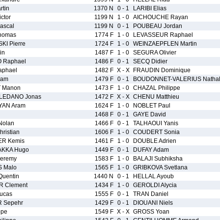
tin
1370 N
0 - 1
LARIBI Elias
ctor
1199 N
1 - 0
AICHOUCHE Rayan
ascal
1199 N
0 - 1
POUBEAU Jordan
homas
1774 F
1 - 0
LEVASSEUR Raphael
KI Pierre
1724 F
1 - 0
WEINZAEPFLEN Martin
in
1487 F
1 - 0
SEGURA Olivier
 Raphael
1486 F
0 - 1
SECQ Didier
phael
1482 F
X - X
FRAUDIN Dominique
Lam
1479 F
0 - 1
BOUDONNET-VALERIUS Nathal
 Manon
1473 F
1 - 0
CHAZAL Philippe
LEDANO Jonas
1472 F
X - X
CHENU Matthieu
AN Aram
1624 F
1 - 0
NOBLET Paul
1468 F
0 - 1
GAYE David
Nolan
1466 F
0 - 1
TALHAOUI Yanis
ristian
1606 F
1 - 0
COUDERT Sonia
R Kemis
1461 F
1 - 0
DOUBLE Adrien
AKKA Hugo
1449 F
0 - 1
DUFAY Adam
eremy
1583 F
1 - 0
BALAJI Subhiksha
 Malo
1565 F
1 - 0
GRIBKOVA Svetlana
uentin
1440 N
0 - 1
HELLAL Ayoub
 Clement
1434 F
1 - 0
GEROLDI Alycia
ucas
1555 F
0 - 1
TRAN Daniel
 Sepehr
1429 F
0 - 1
DIOUANI Niels
ppe
1549 F
X - X
GROSS Yoan