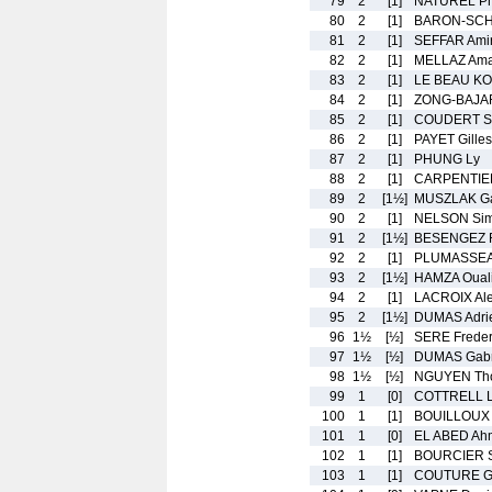
79
2
[1]
NATUREL Ph
80
2
[1]
BARON-SCH
81
2
[1]
SEFFAR Ami
82
2
[1]
MELLAZ Ama
83
2
[1]
LE BEAU K
84
2
[1]
ZONG-BAJA
85
2
[1]
COUDERT S
86
2
[1]
PAYET Gilles
87
2
[1]
PHUNG Ly
88
2
[1]
CARPENTIER
89
2
[1½]
MUSZLAK Ga
90
2
[1]
NELSON Si
91
2
[1½]
BESENGEZ 
92
2
[1]
PLUMASSEAU
93
2
[1½]
HAMZA Oual
94
2
[1]
LACROIX Al
95
2
[1½]
DUMAS Adri
96
1½
[½]
SERE Freder
97
1½
[½]
DUMAS Gabr
98
1½
[½]
NGUYEN Th
99
1
[0]
COTTRELL L
100
1
[1]
BOUILLOUX 
101
1
[0]
EL ABED Ah
102
1
[1]
BOURCIER S
103
1
[1]
COUTURE Ga