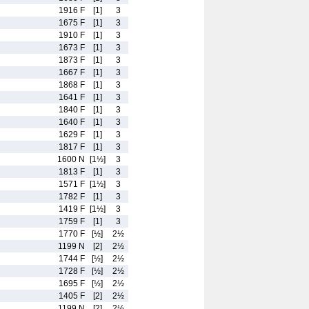
1916 F
[1]
3
1675 F
[1]
3
1910 F
[1]
3
1673 F
[1]
3
1873 F
[1]
3
1667 F
[1]
3
1868 F
[1]
3
1641 F
[1]
3
1840 F
[1]
3
1640 F
[1]
3
1629 F
[1]
3
1817 F
[1]
3
1600 N
[1½]
3
1813 F
[1]
3
1571 F
[1½]
3
1782 F
[1]
3
1419 F
[1½]
3
1759 F
[1]
3
1770 F
[½]
2½
1199 N
[2]
2½
1744 F
[½]
2½
1728 F
[½]
2½
1695 F
[½]
2½
1405 F
[2]
2½
1199 N
[2]
2½