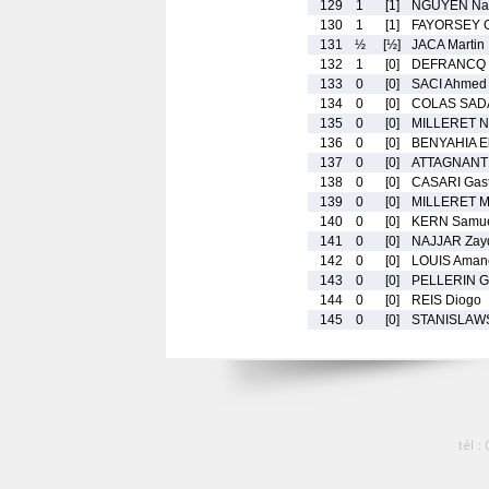
129
1
[1]
NGUYEN Na
130
1
[1]
FAYORSEY G
131
½
[½]
JACA Martin
132
1
[0]
DEFRANCQ L
133
0
[0]
SACI Ahmed
134
0
[0]
COLAS SADA
135
0
[0]
MILLERET N
136
0
[0]
BENYAHIA E
137
0
[0]
ATTAGNANT
138
0
[0]
CASARI Gas
139
0
[0]
MILLERET M
140
0
[0]
KERN Samu
141
0
[0]
NAJJAR Zay
142
0
[0]
LOUIS Aman
143
0
[0]
PELLERIN Ga
144
0
[0]
REIS Diogo
145
0
[0]
STANISLAWS
tél :