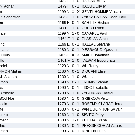
el
1482 F
1 - 0
NAJJAR Muaz
 Adrian
1479 F
0 - 1
RAQUE Olivier
m
1199 N
X - X
GENTILHOMME Vincent
n-Sebastien
1475 F
1 - 0
ZAKKA BAJJANI Jean-Paul
en
1199 E
0 - 1
BAHTITE Hichem
1471 F
1 - 0
GUEDJ Ewen
nce
1199 N
1 - 0
CANAPLE Paul
1464 F
1 - 0
ZHASLAN Amire
ric
1199 E
0 - 1
HALLAL Selyane
mane
1180 N
0 - 1
MESSAOUDI Qassim
 Olivia
1405 F
X - X
AMICE Jonathan
lle
1401 F
1 - 0
TALWAR Esperenza
riel
1120 N
0 - 1
WU Remy
IMON Mathis
1180 N
0 - 1
DIOUANI Elise
 Allaoua
1330 N
1 - 0
WU Liz
imon
1090 N
0 - 1
TRUNIN Stepan
as
1090 N
0 - 1
TISSOT Isabelle
 Amelie
1290 N
1 - 0
ZAGORSKY Daniel
OU Neil
1080 N
1 - 0
GRIBKOVA Victor
icia
1270 N
0 - 1
ROSEMY-CLARAC Jordan
ne
1030 N
0 - 1
PAN DUC NHON Sylvain
toine
1260 N
1 - 0
SIWIEC Patryk
ment
1000 N
1 - 0
KHETTAL Yana
hie
1230 N
0 - 1
PRESSE CORIAT Augustin
ement
999 N
0 - 1
DRIHEN Hugo