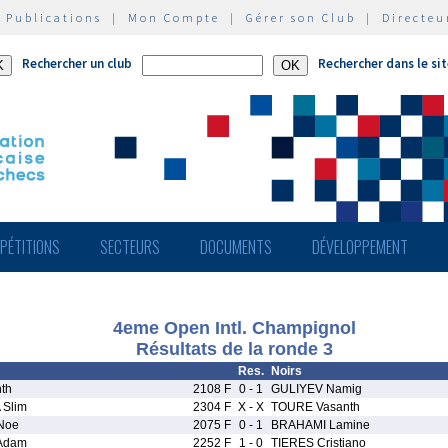
|
Publications
|
Mon Compte
|
Gérer son Club
|
Directeu
Rechercher un club
Rechercher dans le si
PÉTITIONS
SECTEURS
DOCUMENTS
DÉVELOPPEMENT
4eme Open Intl. Champignol
Résultats de la ronde 3
Res.
Noirs
th
2108 F
0 - 1
GULIYEV Namig
Slim
2304 F
X - X
TOURE Vasanth
Noe
2075 F
0 - 1
BRAHAMI Lamine
Adam
2252 F
1 - 0
TIERES Cristiano