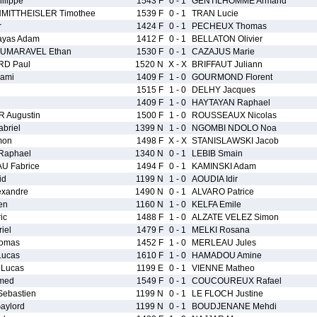
ilippe
1543 F
0 - 1
GENTILHOMME Armand
MITTHEISLER Timothee
1539 F
0 - 1
TRAN Lucie
r
1424 F
0 - 1
PECHEUX Thomas
yas Adam
1412 F
0 - 1
BELLATON Olivier
OUMARAVEL Ethan
1530 F
0 - 1
CAZAJUS Marie
RD Paul
1520 N
X - X
BRIFFAUT Juliann
ami
1409 F
1 - 0
GOURMOND Florent
1515 F
1 - 0
DELHY Jacques
1409 F
1 - 0
HAYTAYAN Raphael
 Augustin
1500 F
1 - 0
ROUSSEAUX Nicolas
briel
1399 N
1 - 0
NGOMBI NDOLO Noa
mon
1498 F
X - X
STANISLAWSKI Jacob
Raphael
1340 N
0 - 1
LEBIB Smain
 Fabrice
1494 F
0 - 1
KAMINSKI Adam
id
1199 N
1 - 0
AOUDIA Idir
exandre
1490 N
0 - 1
ALVARO Patrice
en
1160 N
1 - 0
KELFA Emile
ic
1488 F
1 - 0
ALZATE VELEZ Simon
iel
1479 F
0 - 1
MELKI Rosana
omas
1452 F
1 - 0
MERLEAU Jules
ucas
1610 F
1 - 0
HAMADOU Amine
Lucas
1199 E
0 - 1
VIENNE Matheo
med
1549 F
0 - 1
COUCOUREUX Rafael
ebastien
1199 N
0 - 1
LE FLOCH Justine
ylord
1199 N
0 - 1
BOUDJENANE Mehdi