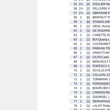
55
2½
[2]
SOULIER Mar
56
2½
[2]
PELLERIN Vi
57
2½
[2]
ABRAHAM P
58
2
[0]
BRIFFAUT T
59
2
[0]
STANISLAWS
60
2
[1]
VIDAL Roma
61
2
[1]
DE ROZARIO
62
2
[1]
CARETTE Ra
63
2
[1]
BUI Quang-
64
2
[1]
CASTAGNET
65
2
[1]
PARKAN-TO
66
2
[1]
HARUTYUNY
67
2
[1]
CIUTA Carla
68
2
[1]
MONJAULT 
69
2
[1]
POPESCU Ch
70
2
[1]
SCHLUCHTE
71
2
[1]
CALLEAU Z
72
2
[1]
TZINMANN J
73
2
[1]
FERNANDES
74
2
[1]
BOURCIER Q
75
2
[1]
CARPENTIER
76
2
[1]
GOURDEL L
77
2
[1]
SEPAHPOUR
78
2
[1]
LALOT Phili