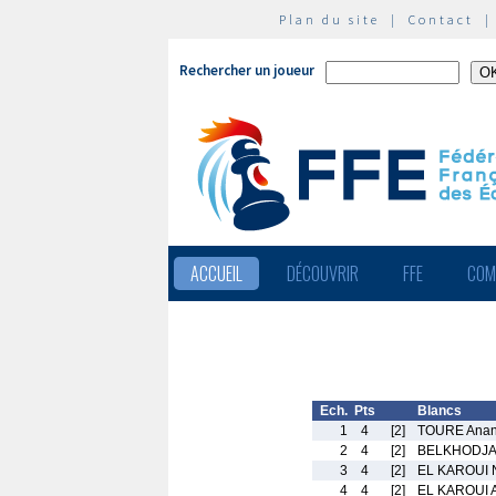
Plan du site
|
Contact
Rechercher un joueur
ACCUEIL
DÉCOUVRIR
FFE
COM
Ech.
Pts
Blancs
1
4
[2]
TOURE Anan
2
4
[2]
BELKHODJA 
3
4
[2]
EL KAROUI 
4
4
[2]
EL KAROUI 