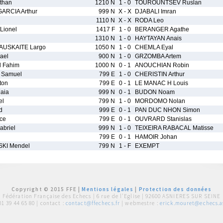
than
1210 N
1 - 0
TOUROUNTSEV Ruslan
ARCIA Arthur
999 N
X - X
DJABALI Imran
1110 N
X - X
RODA Leo
ionel
1417 F
1 - 0
BERANGER Agathe
1310 N
1 - 0
HAYTAYAN Anais
USKAITE Largo
1050 N
1 - 0
CHEMLA Eyal
ael
900 N
1 - 0
GRZOMBA Artem
l Fahim
1000 N
0 - 1
ANOUCHIAN Robin
 Samuel
799 E
1 - 0
CHERISTIN Arthur
ton
799 E
0 - 1
LE MANAC H Louis
aia
999 N
0 - 1
BUDON Noam
el
799 N
1 - 0
MORDOMO Nolan
d
999 E
0 - 1
PAN DUC NHON Simon
ce
799 E
0 - 1
OUVRARD Stanislas
briel
999 N
1 - 0
TEIXEIRA RABACAL Matisse
799 E
0 - 1
HAMOIR Johan
KI Mendel
799 N
1 - F
EXEMPT
Copyright © 2015 FFE |
Mentions légales
|
Protection des données
Fédération Française des Echecs |
6 rue de l'Eglise | 92600 ASNIERES SUR SEINE
01 39 44 65 80
| contact :
contact@ffechecs.fr
| webmestre :
erick.mouret@echecs.as