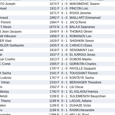
-YO Joseph
1674 F
1 - 0
MAKSIMOVIC Swann
muel
1911 F
1 - 0
PINCON Loic
1671 F
0 - 1
ROSSI Jeremie
rnaud
1892 F
1 - 0
MAILLART Emmanuel
lorent
1664 F
0 - 1
JACQ Rene
 Alexis
1870 N
1 - 0
BALAJI Saipranav
Jean-Jacques
1649 F
X - X
THOMAS Olivier
M Vithuson
1858 F
0 - 1
ROMANOV Lev
ER Vlad
1629 F
0 - 1
SHISHKIN Simon
SLER Guillaume
1835 F
X - X
CARACCI Elyes
iel
1818 F
1 - 0
SENGMANY Leo
ir
1637 F
1 - 0
EL KAROUI Jonas
car Coelho
1813 F
1 - 0
DUBOIS Maelio
C Come
1565 F
0 - 1
GORINTIN Charles
1797 F
1 - 0
FAYOLLE Gaspard
 Sacha
1541 F
0 - 1
TOUSSAINT Florent
Ludovic
1767 F
1 - 0
KONTEYE Sacha
 Yohan
1533 F
0 - 1
BERANGER Theodore
ni
1502 F
0 - 1
LIU Oscar
kolay
1792 F
0 - 1
EL ASLAOUI Hamza
Mehdi
1199 E
0 - 1
SULEIMENOV Bauyrzhan
Thierry
1199 N
0 - 1
LADJAL Adlane
lien
1199 E
0 - 1
DUHAZE Victor
ru
1199 N
0 - 1
RAISKI Alexandre
exandre
1399 N
1 - 0
HELLAL Riad