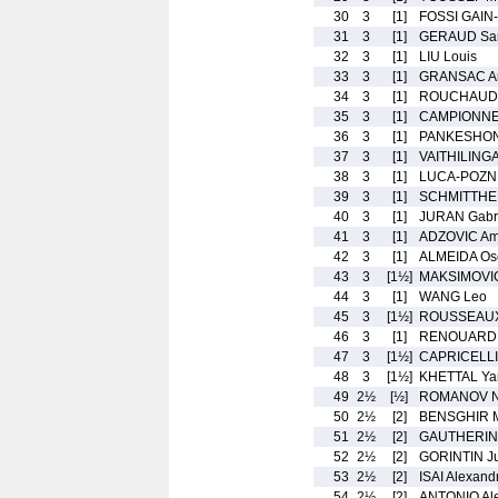
30
3
[1]
FOSSI GAIN
31
3
[1]
GERAUD Sa
32
3
[1]
LIU Louis
33
3
[1]
GRANSAC A
34
3
[1]
ROUCHAUD F
35
3
[1]
CAMPIONNET
36
3
[1]
PANKESHON 
37
3
[1]
VAITHILINGA
38
3
[1]
LUCA-POZN
39
3
[1]
SCHMITTHEI
40
3
[1]
JURAN Gabr
41
3
[1]
ADZOVIC Am
42
3
[1]
ALMEIDA Os
43
3
[1½]
MAKSIMOVI
44
3
[1]
WANG Leo
45
3
[1½]
ROUSSEAUX
46
3
[1]
RENOUARD 
47
3
[1½]
CAPRICELLI
48
3
[1½]
KHETTAL Ya
49
2½
[½]
ROMANOV Ni
50
2½
[2]
BENSGHIR 
51
2½
[2]
GAUTHERIN 
52
2½
[2]
GORINTIN Ju
53
2½
[2]
ISAI Alexand
54
2½
[2]
ANTONIO Al