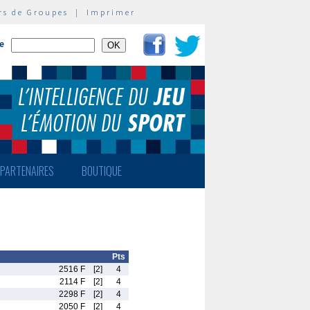
rs de Groupes
|
Imprimer
te
PARTENAIRES
BOUTIQUE
Pts
2516 F
[2]
4
2114 F
[2]
4
2298 F
[2]
4
2050 F
[2]
4