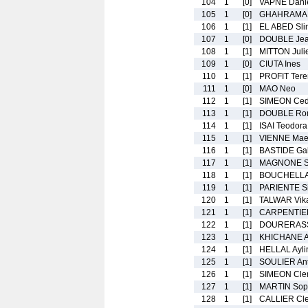
104
1
[0]
VAPNE Dani
105
1
[0]
GHAHRAMANI
106
1
[1]
EL ABED Sli
107
1
[0]
DOUBLE Jea
108
1
[1]
MITTON Juli
109
1
[0]
CIUTA Ines
110
1
[1]
PROFIT Tere
111
1
[0]
MAO Neo
112
1
[1]
SIMEON Ced
113
1
[1]
DOUBLE Ro
114
1
[1]
ISAI Teodora
115
1
[1]
VIENNE Mae
116
1
[1]
BASTIDE Gab
117
1
[1]
MAGNONE S
118
1
[1]
BOUCHELLAH
119
1
[1]
PARIENTE S
120
1
[1]
TALWAR Vik
121
1
[1]
CARPENTIER
122
1
[1]
DOURERASS
123
1
[1]
KHICHANE Al
124
1
[1]
HELLAL Ayli
125
1
[1]
SOULIER An
126
1
[1]
SIMEON Cle
127
1
[1]
MARTIN Sop
128
1
[1]
CALLIER Cl