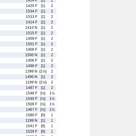
1424 F
[1]
2
1420 F
[1]
2
1534 F
[1]
2
1531 F
[1]
2
1414 F
[1]
2
1410 N
[1]
2
1515 F
[1]
2
1409 F
[1]
2
1501 F
[1]
2
1406 F
[1]
2
1500 N
[1]
2
1406 F
[1]
2
1496 F
[1]
2
1399 N
[1½]
2
1490 N
[1]
2
1199 N
[1½]
2
1487 F
[1]
2
1548 F
[½]
1½
1540 F
[½]
1½
1509 F
[½]
1½
1467 F
[½]
1½
1580 F
[0]
1
1199 N
[1]
1
1541 F
[0]
1
1529 F
[0]
1