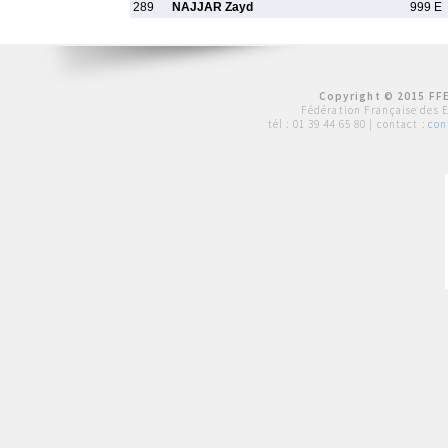
289
NAJJAR Zayd
999 E
Copyright © 2015 FFE
Fédération Française des 
tél :
01 39 44 65 80
| contact :
con