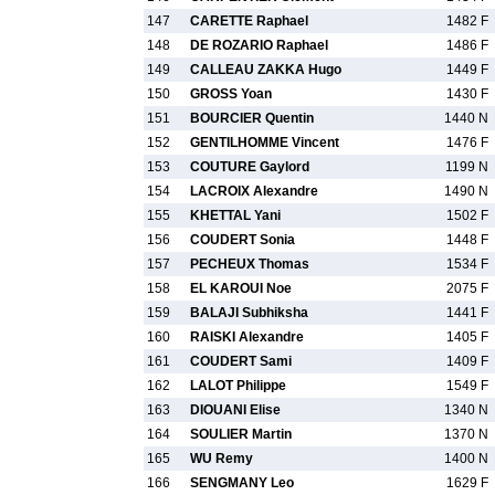
147
CARETTE Raphael
1482 F
148
DE ROZARIO Raphael
1486 F
149
CALLEAU ZAKKA Hugo
1449 F
150
GROSS Yoan
1430 F
151
BOURCIER Quentin
1440 N
152
GENTILHOMME Vincent
1476 F
153
COUTURE Gaylord
1199 N
154
LACROIX Alexandre
1490 N
155
KHETTAL Yani
1502 F
156
COUDERT Sonia
1448 F
157
PECHEUX Thomas
1534 F
158
EL KAROUI Noe
2075 F
159
BALAJI Subhiksha
1441 F
160
RAISKI Alexandre
1405 F
161
COUDERT Sami
1409 F
162
LALOT Philippe
1549 F
163
DIOUANI Elise
1340 N
164
SOULIER Martin
1370 N
165
WU Remy
1400 N
166
SENGMANY Leo
1629 F