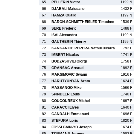
65
PELLERIN Victor
1199 N
66
DJABALI Maissane
1432 F
67
HAMZA Oualid
1199 N
68
BARON-SCHMITTHEISLER Timothee
1539 F
69
SERE Frederic
1488 F
70
ISAI Alexandru
1199 N
71
GAUTHERIN Thierry
1199 N
72
KANKANIGE PERERA Nethul Dilsara
1792 F
73
IMBERT Nicolas
1741 F
74
BODZASHVILI Giorgi
1758 F
75
GRANSAC Arnaud
1892 F
76
MAKSIMOVIC Swann
1916 F
77
HARUTYUNYAN Aram
1624 F
78
MASSANGO Mike
1566 F
79
SPINDLER Louis
1740 F
80
COUCOUREUX Michel
1697 F
81
CARACCI Elyes
1640 F
82
CANDALH Emmanuel
1696 F
83
STEFURA Loris
1820 F
84
FOSSI GAIN-YO Joseph
1674 F
85
TZINMANN Jeremy
1583 F