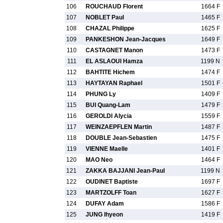
106
ROUCHAUD Florent
1664 F
107
NOBLET Paul
1465 F
108
CHAZAL Philippe
1625 F
109
PANKESHON Jean-Jacques
1649 F
110
CASTAGNET Manon
1473 F
111
EL ASLAOUI Hamza
1199 N
112
BAHTITE Hichem
1474 F
113
HAYTAYAN Raphael
1501 F
114
PHUNG Ly
1409 F
115
BUI Quang-Lam
1479 F
116
GEROLDI Alycia
1559 F
117
WEINZAEPFLEN Martin
1487 F
118
DOUBLE Jean-Sebastien
1475 F
119
VIENNE Maelle
1401 F
120
MAO Neo
1464 F
121
ZAKKA BAJJANI Jean-Paul
1199 N
122
OUDINET Baptiste
1697 F
123
MARTZOLFF Toan
1627 F
124
DUFAY Adam
1586 F
125
JUNG Ihyeon
1419 F