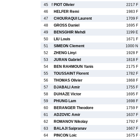
45
f
PIOT Olivier
2217 F
46
HELFER Remi
1983 F
47
CHOURAQUI Laurent
1709 F
48
GROSS Daniel
1695 F
49
BENSGHIR Mehdi
1199 E
50
LIU Louis
1671 F
51
SIMEON Clement
1000 N
52
ZHENG Linyi
1928 F
53
JURAN Gabriel
1818 F
54
BEN RAHMOUN Yanis
2175 F
55
TOUSSAINT Florent
1782 F
56
THOMAS Olivier
1868 F
57
DJABALI Amir
1755 F
58
DUHAZE Victor
1695 F
59
PHUNG Lam
1698 F
60
BERANGER Theodore
1759 F
61
ADZOVIC Amir
1637 F
62
ROMANOV Nikolay
1792 F
63
BALAJI Saipranav
1667 F
64
PINCON Loic
1675 F