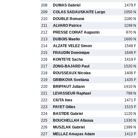
208
DUMAS Gabriel
1479 F
209
COLAS SADAUSKAITE Largo
1050 N
210
DOUBLE Romane
1180 N
211
ALVARO Patrice
1199 N
212
PRESSE CORIAT Augustin
870 N
213
DUBOIS Maelio
1600 N
214
ALZATE VELEZ Simon
1548 F
215
FRAUDIN Dominique
1648 F
216
KONTEYE Sacha
1419 F
217
ZONG-BAJARD Paul
1520 N
218
ROUSSEAUX Nicolas
1406 F
219
GRIBKOVA Svetlana
1435 F
220
BRIFFAUT Juliann
1410 N
221
LEVASSEUR Raphael
799 N
222
CIUTA Ines
1471 F
223
PAYET Gilles
1515 F
224
BASTIDE Gabriel
1120 N
225
BOUCHELLAH Allaoua
1330 N
226
MUSZLAK Gabriel
1399 N
227
MELLAZ Amayas Adam
1412 F