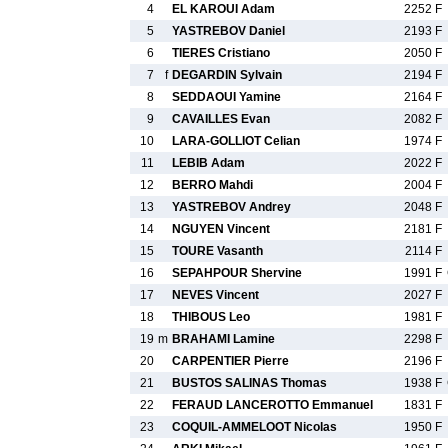
4
EL KAROUI Adam
2252 F
5
YASTREBOV Daniel
2193 F
6
TIERES Cristiano
2050 F
7
f
DEGARDIN Sylvain
2194 F
8
SEDDAOUI Yamine
2164 F
9
CAVAILLES Evan
2082 F
10
LARA-GOLLIOT Celian
1974 F
11
LEBIB Adam
2022 F
12
BERRO Mahdi
2004 F
13
YASTREBOV Andrey
2048 F
14
NGUYEN Vincent
2181 F
15
TOURE Vasanth
2114 F
16
SEPAHPOUR Shervine
1991 F
17
NEVES Vincent
2027 F
18
THIBOUS Leo
1981 F
19
m
BRAHAMI Lamine
2298 F
20
CARPENTIER Pierre
2196 F
21
BUSTOS SALINAS Thomas
1938 F
22
FERAUD LANCEROTTO Emmanuel
1831 F
23
COQUIL-AMMELOOT Nicolas
1950 F