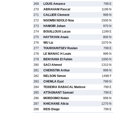
269
LOUIS Amance
799 E
270
ABRAHAM Pascal
1199 N
271
CALLIER Clement
999 N
272
NGOMBI NDOLO Noa
1500 N
273
HAMOIR Johan
970 N
274
BOUILLOUX Lucas
1199 E
275
HAYTAYAN Anais
800 N
276
WU Liz
1070 N
277
TOUROUNTSEV Ruslan
799 E
278
LE MANAC H Louis
999 N
279
BENYAHIA El Fahim
1000 N
280
SACI Ahmed
1310 N
281
CHERISTIN Arthur
999 N
282
NELSON Simon
1498 F
283
CHEMLA Eyal
799 N
284
TEIXEIRA RABACAL Matisse
799 E
285
ATTAGNANT Samuel
799 E
286
MORDOMO Nolan
999 N
287
KHICHANE Alicia
1270 N
288
REIS Diogo
799 E