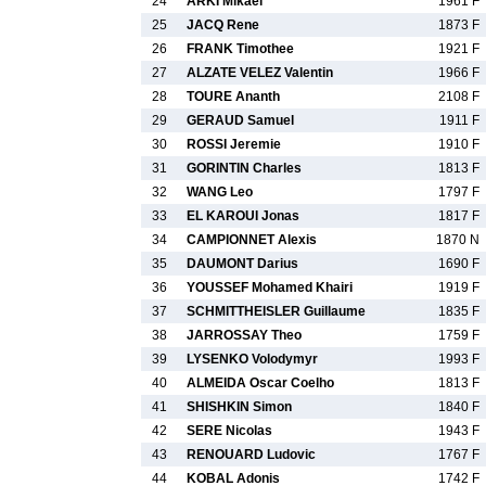
24
ARKI Mikael
1961 F
25
JACQ Rene
1873 F
26
FRANK Timothee
1921 F
27
ALZATE VELEZ Valentin
1966 F
28
TOURE Ananth
2108 F
29
GERAUD Samuel
1911 F
30
ROSSI Jeremie
1910 F
31
GORINTIN Charles
1813 F
32
WANG Leo
1797 F
33
EL KAROUI Jonas
1817 F
34
CAMPIONNET Alexis
1870 N
35
DAUMONT Darius
1690 F
36
YOUSSEF Mohamed Khairi
1919 F
37
SCHMITTHEISLER Guillaume
1835 F
38
JARROSSAY Theo
1759 F
39
LYSENKO Volodymyr
1993 F
40
ALMEIDA Oscar Coelho
1813 F
41
SHISHKIN Simon
1840 F
42
SERE Nicolas
1943 F
43
RENOUARD Ludovic
1767 F
44
KOBAL Adonis
1742 F