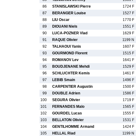
86
STANISLAWSKI Pierre
1724 F
87
BERANGER Louise
1527 F
88
LIU Oscar
1770 F
89
DIOUANI Niels
1551 F
90
LUCA-POZNER Vlad
1629 F
91
RAQUE Olivier
1199 N
92
TALHAOUI Yanis
1607 F
93
GOURMOND Florent
1515 F
94
ROMANOV Lev
1641 F
95
BOUDJENANE Mehdi
1529 F
96
SCHLUCHTER Kemis
1461 F
97
LEBIB Smain
1496 F
98
CARPENTIER Augustin
1500 F
99
DOUBLE Adrien
1586 F
100
SEGURA Olivier
1719 F
101
FERNANDES Malo
1565 F
102
GOURDEL Lucas
1555 F
103
BELLATON Olivier
1531 F
104
GENTILHOMME Armand
1424 F
105
HELLAL Riad
1199 N