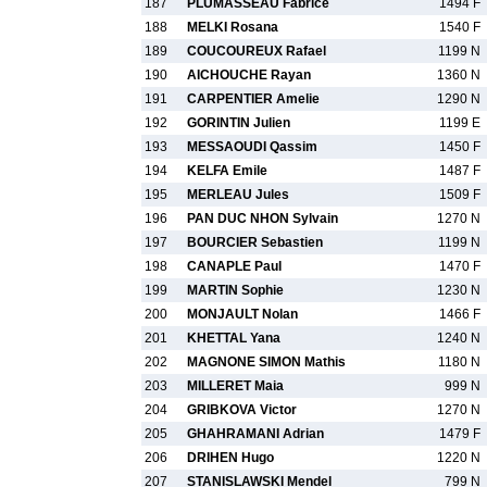
187
PLUMASSEAU Fabrice
1494 F
188
MELKI Rosana
1540 F
189
COUCOUREUX Rafael
1199 N
190
AICHOUCHE Rayan
1360 N
191
CARPENTIER Amelie
1290 N
192
GORINTIN Julien
1199 E
193
MESSAOUDI Qassim
1450 F
194
KELFA Emile
1487 F
195
MERLEAU Jules
1509 F
196
PAN DUC NHON Sylvain
1270 N
197
BOURCIER Sebastien
1199 N
198
CANAPLE Paul
1470 F
199
MARTIN Sophie
1230 N
200
MONJAULT Nolan
1466 F
201
KHETTAL Yana
1240 N
202
MAGNONE SIMON Mathis
1180 N
203
MILLERET Maia
999 N
204
GRIBKOVA Victor
1270 N
205
GHAHRAMANI Adrian
1479 F
206
DRIHEN Hugo
1220 N
207
STANISLAWSKI Mendel
799 N