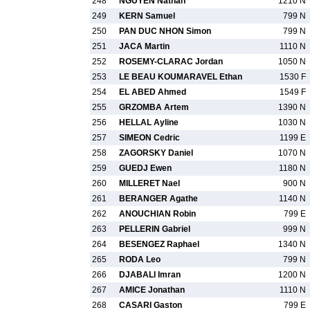
248
NGUYEN Nathan
1210 N
249
KERN Samuel
799 N
250
PAN DUC NHON Simon
799 N
251
JACA Martin
1110 N
252
ROSEMY-CLARAC Jordan
1050 N
253
LE BEAU KOUMARAVEL Ethan
1530 F
254
EL ABED Ahmed
1549 F
255
GRZOMBA Artem
1390 N
256
HELLAL Ayline
1030 N
257
SIMEON Cedric
1199 E
258
ZAGORSKY Daniel
1070 N
259
GUEDJ Ewen
1180 N
260
MILLERET Nael
900 N
261
BERANGER Agathe
1140 N
262
ANOUCHIAN Robin
799 E
263
PELLERIN Gabriel
999 N
264
BESENGEZ Raphael
1340 N
265
RODA Leo
799 N
266
DJABALI Imran
1200 N
267
AMICE Jonathan
1110 N
268
CASARI Gaston
799 E