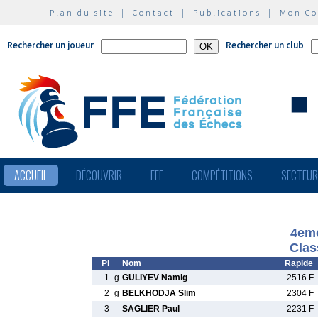
Plan du site
|
Contact
|
Publications
|
Mon C
Rechercher un joueur
Rechercher un club
ACCUEIL
DÉCOUVRIR
FFE
COMPÉTITIONS
SECTEU
4eme
Clas
Pl
Nom
Rapide
1
g
GULIYEV Namig
2516 F
2
g
BELKHODJA Slim
2304 F
3
SAGLIER Paul
2231 F