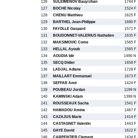
126
SULEIMENOV Bauyrzhan
1744 F
127
BOCHE Nicolay
1524 F
128
CHENU Matthieu
1625 F
129
BARTHEL Jean-Philippe
1680 F
130
FAYOLLE Gaspard
1571 F
131
BOUDONNET-VALERIUS Nathalien
1635 F
132
MAKSIMOVIC Come
1565 F
133
HELLAL Ayoub
1565 F
134
AOUDIA Idir
1490 N
135
SECQ Didier
1658 F
136
LADJAL Adlane
1728 F
137
MAILLART Emmanuel
1673 F
138
SEFFAR Amir
1424 F
139
POUBEAU Jordan
1199 N
140
KAMINSKI Adam
1399 N
141
ROUSSEAUX Sacha
1541 F
142
HAMADOU Amine
1467 F
143
CAZAJUS Marie
1414 F
144
CASTAGNET Valentin
1443 F
145
GAYE David
1622 F
146
CARPENTIER Clement
1434 F