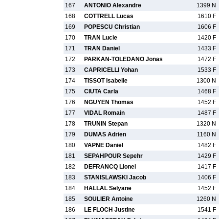
167
ANTONIO Alexandre
1399 N
168
COTTRELL Lucas
1610 F
169
POPESCU Christian
1606 F
170
TRAN Lucie
1420 F
171
TRAN Daniel
1433 F
172
PARKAN-TOLEDANO Jonas
1472 F
173
CAPRICELLI Yohan
1533 F
174
TISSOT Isabelle
1300 N
175
CIUTA Carla
1468 F
176
NGUYEN Thomas
1452 F
177
VIDAL Romain
1487 F
178
TRUNIN Stepan
1320 N
179
DUMAS Adrien
1160 N
180
VAPNE Daniel
1482 F
181
SEPAHPOUR Sepehr
1429 F
182
DEFRANCQ Lionel
1417 F
183
STANISLAWSKI Jacob
1406 F
184
HALLAL Selyane
1452 F
185
SOULIER Antoine
1260 N
186
LE FLOCH Justine
1541 F