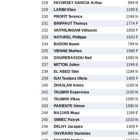
228
FAYORSEY GARCIA Arthur
999 N
229
LARIBI Elias
1199 E
230
PROFIT Terence
1199 N
231
BRIFFAUT Thomas
1774 F
232
VAITHILINGAM Vithuson
1858 F
233
NATUREL Philippe
1543 F
234
BUDON Noam
799 N
235
VIENNE Matheo
1580 F
236
DOURERASSOU Neil
1080 N
237
MITTON Julien
1199 E
238
EL ABED Slim
1199 N
239
ISAI Teodora Olivia
1405 F
240
ZHASLAN Amire
1180 N
241
TALWAR Esperenza
1100 N
242
TALWAR Vikas
1090 N
243
PARIENTE Simon
1090 N
244
NAJJAR Muaz
1199 E
245
SIWIEC Patryk
1010 N
246
DELHY Jacques
1409 F
247
OUVRARD Stanislas
999 N