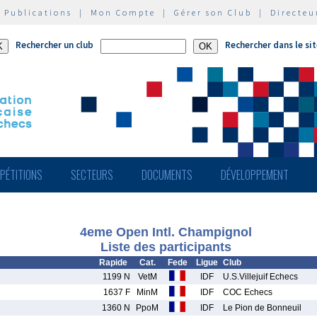
|
Publications
|
Mon Compte
|
Gérer son Club
|
Directeu
Rechercher un club
Rechercher dans le si
PÉTITIONS
SECTEURS
DOCUMENTS
DÉVELOPPEMENT
4eme Open Intl. Champignol
Liste des participants
Rapide
Cat.
Fede
Ligue
Club
1199 N
VetM
IDF
U.S.Villejuif Echecs
1637 F
MinM
IDF
COC Echecs
1360 N
PpoM
IDF
Le Pion de Bonneuil