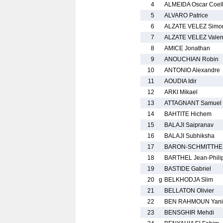
4
ALMEIDA Oscar Coel
5
ALVARO Patrice
6
ALZATE VELEZ Simo
7
ALZATE VELEZ Valen
8
AMICE Jonathan
9
ANOUCHIAN Robin
10
ANTONIO Alexandre
11
AOUDIA Idir
12
ARKI Mikael
13
ATTAGNANT Samuel
14
BAHTITE Hichem
15
BALAJI Saipranav
16
BALAJI Subhiksha
17
BARON-SCHMITTHEI
18
BARTHEL Jean-Phili
19
BASTIDE Gabriel
20
g
BELKHODJA Slim
21
BELLATON Olivier
22
BEN RAHMOUN Yani
23
BENSGHIR Mehdi