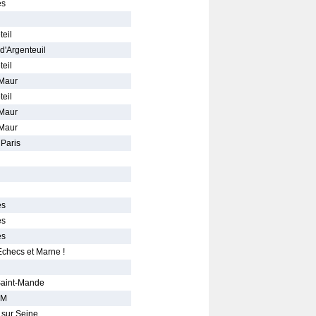
es
eil
d'Argenteuil
eil
-Maur
eil
-Maur
-Maur
 Paris
es
es
es
checs et Marne !
 Saint-Mande
JM
 sur Seine