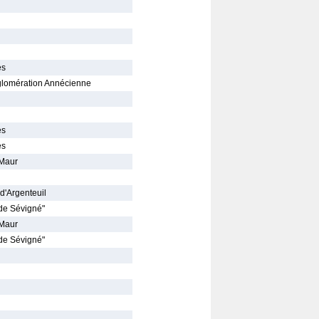
es
gglomération Annécienne
es
es
-Maur
d'Argenteuil
de Sévigné"
-Maur
de Sévigné"