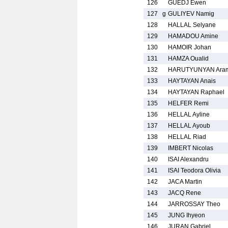
126
GUEDJ Ewen
127
g
GULIYEV Namig
128
HALLAL Selyane
129
HAMADOU Amine
130
HAMOIR Johan
131
HAMZA Oualid
132
HARUTYUNYAN Ara
133
HAYTAYAN Anais
134
HAYTAYAN Raphael
135
HELFER Remi
136
HELLAL Ayline
137
HELLAL Ayoub
138
HELLAL Riad
139
IMBERT Nicolas
140
ISAI Alexandru
141
ISAI Teodora Olivia
142
JACA Martin
143
JACQ Rene
144
JARROSSAY Theo
145
JUNG Ihyeon
146
JURAN Gabriel