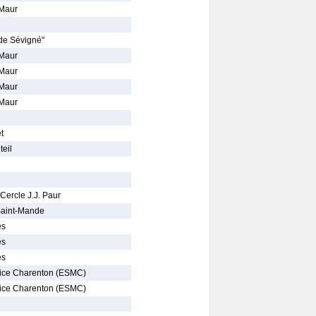
-Maur
de Sévigné"
-Maur
-Maur
-Maur
-Maur
t
eil
Cercle J.J. Paur
 Saint-Mande
es
es
es
rice Charenton (ESMC)
rice Charenton (ESMC)