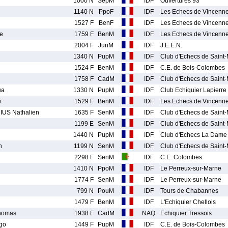
1000 N
SepM
IDF
Ouvertures 93
1140 N
PpoF
IDF
Les Echecs de Vincenn
1527 F
BenF
IDF
Les Echecs de Vincenn
e
1759 F
BenM
IDF
Les Echecs de Vincenn
2004 F
JunM
IDF
J.E.E.N.
1340 N
PupM
IDF
Club d'Echecs de Saint
1524 F
BenM
IDF
C.E. de Bois-Colombes
1758 F
CadM
IDF
Club d'Echecs de Saint
ua
1330 N
PupM
IDF
Club Echiquier Lapierre 
i
1529 F
BenM
IDF
Les Echecs de Vincenn
US Nathalien
1635 F
SenM
IDF
Club d'Echecs de Saint
1199 E
SenM
IDF
Club d'Echecs de Saint
1440 N
PupM
IDF
Club d'Echecs La Dame
n
1199 N
SenM
IDF
Club d'Echecs de Saint
2298 F
SenM
IDF
C.E. Colombes
1410 N
PpoM
IDF
Le Perreux-sur-Marne
1774 F
SenM
IDF
Le Perreux-sur-Marne
799 N
PouM
IDF
Tours de Chabannes
1479 F
BenM
IDF
L'Echiquier Chellois
homas
1938 F
CadM
NAQ
Echiquier Tressois
go
1449 F
PupM
IDF
C.E. de Bois-Colombes