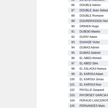
86
DOUBLE Adrien
87
DOUBLE Jean-Sebas
88
DOUBLE Romane
89
DOURERASSOU Nei
90
DRIHEN Hugo
91
DUBOIS Maelio
92
DUFAY Adam
93
DUHAZE Victor
94
DUMAS Adrien
95
DUMAS Gabriel
96
EL ABED Ahmed
97
EL ABED Slim
98
EL ASLAOUI Hamza
99
EL KAROUI Adam
100
EL KAROUI Jonas
101
EL KAROUI Noe
102
FAYOLLE Gaspard
103
FAYORSEY GARCIA A
104
FERAUD LANCEROT
105
FERNANDES Malo