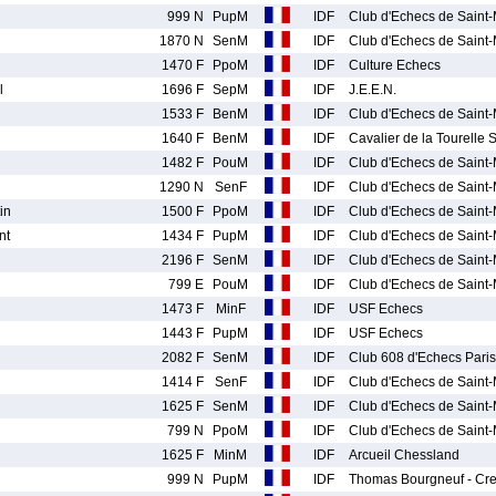
999 N
PupM
IDF
Club d'Echecs de Saint
1870 N
SenM
IDF
Club d'Echecs de Saint
1470 F
PpoM
IDF
Culture Echecs
l
1696 F
SepM
IDF
J.E.E.N.
1533 F
BenM
IDF
Club d'Echecs de Saint
1640 F
BenM
IDF
Cavalier de la Tourelle
1482 F
PouM
IDF
Club d'Echecs de Saint
1290 N
SenF
IDF
Club d'Echecs de Saint
in
1500 F
PpoM
IDF
Club d'Echecs de Saint
nt
1434 F
PupM
IDF
Club d'Echecs de Saint
2196 F
SenM
IDF
Club d'Echecs de Saint
799 E
PouM
IDF
Club d'Echecs de Saint
1473 F
MinF
IDF
USF Echecs
n
1443 F
PupM
IDF
USF Echecs
2082 F
SenM
IDF
Club 608 d'Echecs Paris
1414 F
SenF
IDF
Club d'Echecs de Saint
1625 F
SenM
IDF
Club d'Echecs de Saint
799 N
PpoM
IDF
Club d'Echecs de Saint
1625 F
MinM
IDF
Arcueil Chessland
999 N
PupM
IDF
Thomas Bourgneuf - Cret