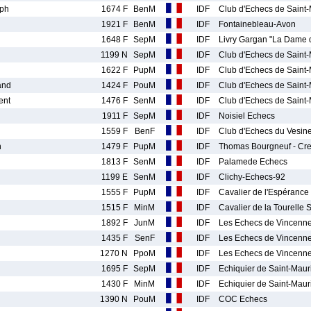
ph
1674 F
BenM
IDF
Club d'Echecs de Saint
1921 F
BenM
IDF
Fontainebleau-Avon
1648 F
SepM
IDF
Livry Gargan "La Dame 
1199 N
SepM
IDF
Club d'Echecs de Saint
1622 F
PupM
IDF
Club d'Echecs de Saint
and
1424 F
PouM
IDF
Club d'Echecs de Saint
ent
1476 F
SenM
IDF
Club d'Echecs de Saint
1911 F
SepM
IDF
Noisiel Echecs
1559 F
BenF
IDF
Club d'Echecs du Vesine
n
1479 F
PupM
IDF
Thomas Bourgneuf - Cret
1813 F
SenM
IDF
Palamede Echecs
1199 E
SenM
IDF
Clichy-Echecs-92
1555 F
PupM
IDF
Cavalier de l'Espérance 
1515 F
MinM
IDF
Cavalier de la Tourelle
1892 F
JunM
IDF
Les Echecs de Vincenn
1435 F
SenF
IDF
Les Echecs de Vincenn
1270 N
PpoM
IDF
Les Echecs de Vincenn
1695 F
SepM
IDF
Echiquier de Saint-Mau
1430 F
MinM
IDF
Echiquier de Saint-Mau
1390 N
PouM
IDF
COC Echecs