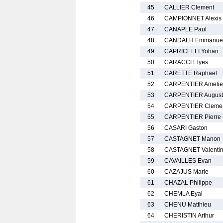
45
CALLIER Clement
46
CAMPIONNET Alexis
47
CANAPLE Paul
48
CANDALH Emmanue
49
CAPRICELLI Yohan
50
CARACCI Elyes
51
CARETTE Raphael
52
CARPENTIER Amelie
53
CARPENTIER August
54
CARPENTIER Cleme
55
CARPENTIER Pierre
56
CASARI Gaston
57
CASTAGNET Manon
58
CASTAGNET Valenti
59
CAVAILLES Evan
60
CAZAJUS Marie
61
CHAZAL Philippe
62
CHEMLA Eyal
63
CHENU Matthieu
64
CHERISTIN Arthur