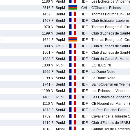
1180 N
PpoM
IDF
Les Echecs de Vincenn
2516 F
SepM
CVL
C'Chartres Echecs
1452 F
BenM
IDF
Thomas Bourgneuf - Cret
1467 F
BenM
IDF
Club Echiquier Lapierre 
970 N
PouM
IDF
Thomas Bourgneuf - Cret
1199 N
SenM
IDF
Club d'Echecs de Saint
m
1624 F
PupM
IDF
Thomas Bourgneuf - Cret
800 N
PouF
IDF
Club d'Echecs de Saint
1501 F
PupM
IDF
Club d'Echecs de Saint
1983 F
SenM
IDF
Club du Canal St-Martin
1030 N
PupF
IDF
ECHECS 78
1565 F
PouM
IDF
La Dame Noire
1199 N
SenM
IDF
La Dame Noire
1741 F
SenM
IDF
Saint-Quentin en Yvelin
1199 N
SenM
IDF
Les Echecs de Vincenn
1405 F
PupF
IDF
Les Echecs de Vincenn
1110 N
PupM
IDF
CE Nogent sur Marne - E
1873 F
SenM
IDF
Le Petit Pouchet Paris
1759 F
MinM
IDF
Cavalier de la Tourelle
1419 F
PouM
IDF
Club d'Echecs de l'EAB
1818 F
MinM
IDF
Gambit Roi de Carrieres