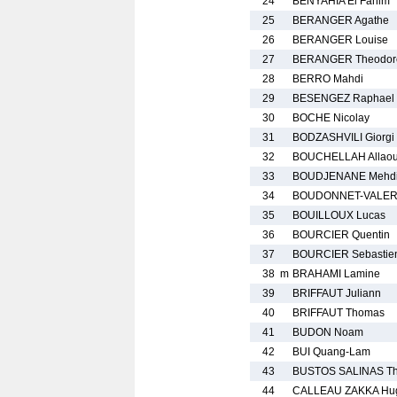
24
BENYAHIA El Fahim
25
BERANGER Agathe
26
BERANGER Louise
27
BERANGER Theodor
28
BERRO Mahdi
29
BESENGEZ Raphael
30
BOCHE Nicolay
31
BODZASHVILI Giorgi
32
BOUCHELLAH Allao
33
BOUDJENANE Mehd
34
BOUDONNET-VALERI
35
BOUILLOUX Lucas
36
BOURCIER Quentin
37
BOURCIER Sebastie
38
m
BRAHAMI Lamine
39
BRIFFAUT Juliann
40
BRIFFAUT Thomas
41
BUDON Noam
42
BUI Quang-Lam
43
BUSTOS SALINAS T
44
CALLEAU ZAKKA Hu