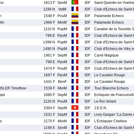
ho
1813 F
SenM
IDF
Saint-Quentin en Yvelin
1199 N
VetM
IDF
Club d'Echecs de Saint
n
1548 F
PouM
IDF
Palamede Echecs
tin
1966 F
MinM
IDF
Palamede Echecs
1110 N
PupM
IDF
Cavalier de la Tourelle
799 E
PpoM
IDF
Club d'Echecs de Saint
1399 N
PupM
IDF
Club d'Echecs de Saint
1490 N
PupM
IDF
Club d'Echecs de Vitry s
1961 F
SepM
IDF
Carré Magique
799 E
PpoM
IDF
Club d'Echecs de Saint
1474 F
PouM
IDF
Club d'Echecs de Saint
1667 F
PpoM
IDF
Le Cavalier Rouge
1441 F
BenF
IDF
Le Cavalier Rouge
SLER Timothee
1539 F
MinM
IDF
Tour Blanche Echecs
ppe
1680 F
SepM
IDF
Echiquier de Franconvil
1120 N
PouM
IDF
Le Roi Volant
2304 F
SepM
IDF
J.E.E.N.
1531 F
SepM
IDF
Livry Gargan "La Dame 
s
2175 F
MinM
IDF
L'Echiquier Chellois
1199 E
SenM
IDF
Club d'Echecs de Saint