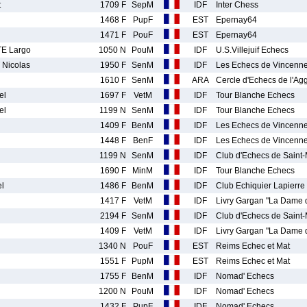
t
1709 F
SepM
IDF
Inter Chess
1468 F
PupF
EST
Epernay64
1471 F
PouF
EST
Epernay64
E Largo
1050 N
PouM
IDF
U.S.Villejuif Echecs
Nicolas
1950 F
SenM
IDF
Les Echecs de Vincenn
1610 F
SenM
ARA
Cercle d'Echecs de l'A
el
1697 F
VetM
IDF
Tour Blanche Echecs
el
1199 N
SenM
IDF
Tour Blanche Echecs
1409 F
BenM
IDF
Les Echecs de Vincenn
1448 F
BenF
IDF
Les Echecs de Vincenn
1199 N
SenM
IDF
Club d'Echecs de Saint
1690 F
MinM
IDF
Tour Blanche Echecs
l
1486 F
BenM
IDF
Club Echiquier Lapierre 
1417 F
VetM
IDF
Livry Gargan "La Dame 
2194 F
SenM
IDF
Club d'Echecs de Saint
1409 F
VetM
IDF
Livry Gargan "La Dame 
1340 N
PouF
EST
Reims Echec et Mat
1551 F
PupM
EST
Reims Echec et Mat
1755 F
BenM
IDF
Nomad' Echecs
1200 N
PouM
IDF
Nomad' Echecs
1432 F
PupF
IDF
Nomad' Echecs