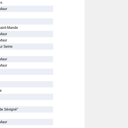
es
-Maur
 Saint-Mande
-Maur
-Maur
ur Seine
-Maur
-Maur
le
de Sévigné"
-Maur