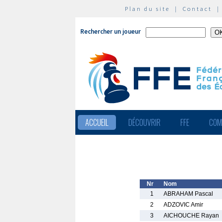
Plan du site
|
Contact
Rechercher un joueur
ACCUEIL
DÉCOUVRIR
FFE
COM
Nr
Nom
1
ABRAHAM Pascal
2
ADZOVIC Amir
3
AICHOUCHE Rayan