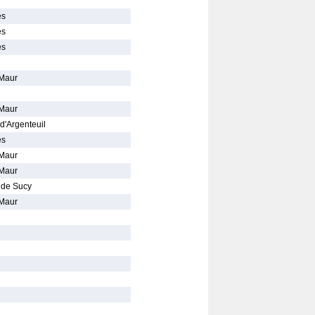
es
es
es
-Maur
-Maur
d'Argenteuil
es
-Maur
-Maur
 de Sucy
-Maur