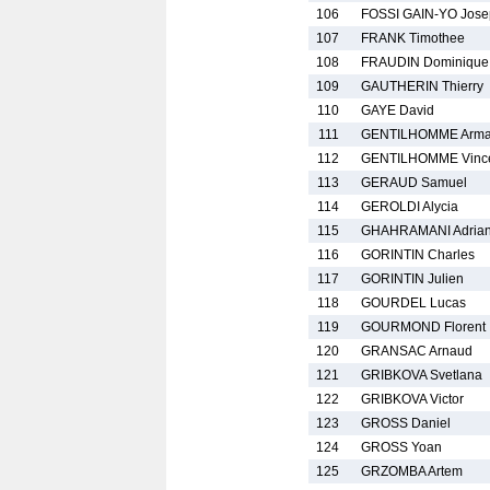
106
FOSSI GAIN-YO Jose
107
FRANK Timothee
108
FRAUDIN Dominique
109
GAUTHERIN Thierry
110
GAYE David
111
GENTILHOMME Arm
112
GENTILHOMME Vinc
113
GERAUD Samuel
114
GEROLDI Alycia
115
GHAHRAMANI Adria
116
GORINTIN Charles
117
GORINTIN Julien
118
GOURDEL Lucas
119
GOURMOND Florent
120
GRANSAC Arnaud
121
GRIBKOVA Svetlana
122
GRIBKOVA Victor
123
GROSS Daniel
124
GROSS Yoan
125
GRZOMBA Artem