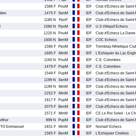
1586 F
PouM
IDF
Club d'Echecs de Saint
tien
1475 F
SenM
IDF
Club d'Echecs de Saint
1180 N
PpoF
IDF
Club d'Echecs de Saint
l
1080 N
PpoM
IDF
U.S.Villejuif Echecs
1220 N
PouM
IDF
Club d'Echecs La Dame
1600 N
BenM
IDF
COC Echecs
1586 F
PpoM
IDF
Tremblay Athletique Clu
1695 F
MinM
IDF
L'Echiquier du Lac Engh
1160 N
PouM
IDF
C.E. Colombes
1479 F
PupM
IDF
C.E. Colombes
1549 F
PupM
IDF
Club d'Echecs de Saint
1199 N
SenM
IDF
Club d'Echecs de Saint
1199 N
MinM
IDF
Club d'Echecs du Vesine
2252 F
MinM
IDF
Club d'Echecs de Saint
1817 F
PupM
IDF
Club d'Echecs de Saint
2075 F
BenM
IDF
Club d'Echecs de Saint
1571 F
MinM
IDF
CE Le Roi Soleil - Le Ch
rthur
999 N
PupM
IDF
Club d'Echecs de Saint
TO Emmanuel
1831 F
MinM
IDF
Nomad' Echecs
1565 F
BenM
IDF
L'Echiquier Chellois