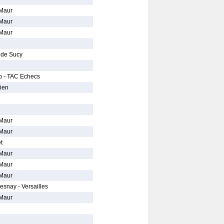
-Maur
-Maur
-Maur
 de Sucy
b - TAC Echecs
ien
-Maur
-Maur
t
-Maur
-Maur
-Maur
esnay - Versailles
-Maur