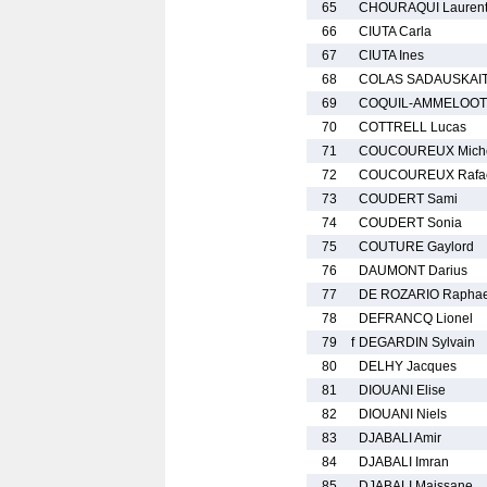
65
CHOURAQUI Lauren
66
CIUTA Carla
67
CIUTA Ines
68
COLAS SADAUSKAIT
69
COQUIL-AMMELOOT 
70
COTTRELL Lucas
71
COUCOUREUX Mich
72
COUCOUREUX Rafa
73
COUDERT Sami
74
COUDERT Sonia
75
COUTURE Gaylord
76
DAUMONT Darius
77
DE ROZARIO Raphae
78
DEFRANCQ Lionel
79
f
DEGARDIN Sylvain
80
DELHY Jacques
81
DIOUANI Elise
82
DIOUANI Niels
83
DJABALI Amir
84
DJABALI Imran
85
DJABALI Maissane