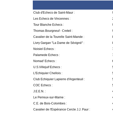
Club d'Echecs de Saint-Maur :
Les Echecs de Vincennes :
Tour Blanche Echecs :
Thomas Bourgneuf - Creteil :
Cavalier de la Tourelle Saint-Mande :
Livry Gargan "La Dame de Sévigné" :
Noisiel Echecs :
Palamede Echecs :
Nomad' Echecs :
U.S.Villejuif Echecs :
L'Echiquier Chellois :
Club Echiquier Lapierre d'Argenteuil :
COC Echecs :
J.E.E.N. :
Le Perreux-sur-Marne :
C.E. de Bois-Colombes :
Cavalier de l'Espérance Cercle J.J. Paur :