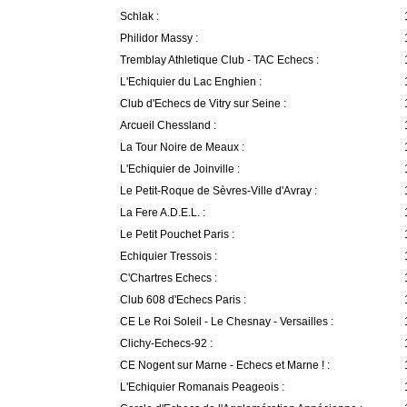
Schlak :
Philidor Massy :
Tremblay Athletique Club - TAC Echecs :
L'Echiquier du Lac Enghien :
Club d'Echecs de Vitry sur Seine :
Arcueil Chessland :
La Tour Noire de Meaux :
L'Echiquier de Joinville :
Le Petit-Roque de Sèvres-Ville d'Avray :
La Fere A.D.E.L. :
Le Petit Pouchet Paris :
Echiquier Tressois :
C'Chartres Echecs :
Club 608 d'Echecs Paris :
CE Le Roi Soleil - Le Chesnay - Versailles :
Clichy-Echecs-92 :
CE Nogent sur Marne - Echecs et Marne ! :
L'Echiquier Romanais Peageois :