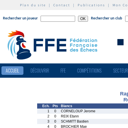
Plan du site
|
Contact
|
Publications
|
Mon C
Rechercher un joueur
Rechercher un club
ACCUEIL
DÉCOUVRIR
FFE
COMPÉTITIONS
SECTEU
Rap
R
Ech.
Pts
Blancs
1
0
CORNELOUP Jerome
2
0
REIX Etann
3
0
SCHMITT Bastien
4
0
BROCHIER Mae