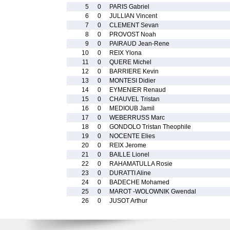
5
0
PARIS Gabriel
6
0
JULLIAN Vincent
7
0
CLEMENT Sevan
8
0
PROVOST Noah
9
0
PAIRAUD Jean-Rene
10
0
REIX Ylona
11
0
QUERE Michel
12
0
BARRIERE Kevin
13
0
MONTESI Didier
14
0
EYMENIER Renaud
15
0
CHAUVEL Tristan
16
0
MEDIOUB Jamil
17
0
WEBERRUSS Marc
18
0
GONDOLO Tristan Theophile
19
0
NOCENTE Elies
20
0
REIX Jerome
21
0
BAILLE Lionel
22
0
RAHAMATULLA Rosie
23
0
DURATTI Aline
24
0
BADECHE Mohamed
25
0
MAROT -WOLOWNIK Gwendal
26
0
JUSOT Arthur