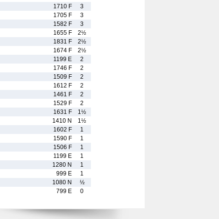
1710 F
3
1705 F
3
1582 F
3
1655 F
2½
1831 F
2½
1674 F
2½
1199 E
2
1746 F
2
1509 F
2
1612 F
2
1461 F
2
1529 F
2
1631 F
1½
1410 N
1½
1602 F
1
1590 F
1
1506 F
1
1199 E
1
1280 N
1
999 E
1
1080 N
½
799 E
0