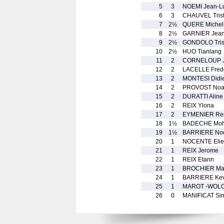
5
3
NOEMI Jean-L
6
3
CHAUVEL Tris
7
2½
QUERE Michel
8
2½
GARNIER Jean
9
2½
GONDOLO Trist
10
2½
HUO Tianlang
11
2
CORNELOUP 
12
2
LACELLE Frede
13
2
MONTESI Didi
14
2
PROVOST No
15
2
DURATTI Aline
16
2
REIX Ylona
17
2
EYMENIER Re
18
1½
BADECHE Mo
19
1½
BARRIERE No
20
1
NOCENTE Elie
21
1
REIX Jerome
22
1
REIX Etann
23
1
BROCHIER M
24
1
BARRIERE Kev
25
1
MAROT -WOLO
26
0
MANIFICAT Si