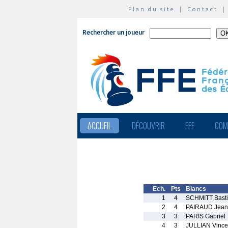
Plan du site
|
Contact
Rechercher un joueur
ACCUEIL
DÉCOUVRIR
FFE
COM
Ech.
Pts
Blancs
1
4
SCHMITT Bast
2
4
PAIRAUD Jean
3
3
PARIS Gabriel
4
3
JULLIAN Vince