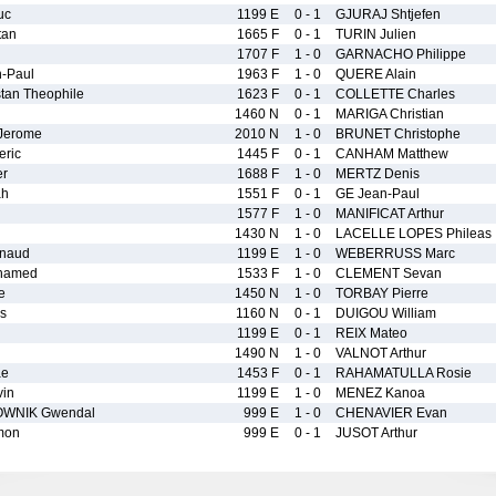
uc
1199 E
0 - 1
GJURAJ Shtjefen
tan
1665 F
0 - 1
TURIN Julien
1707 F
1 - 0
GARNACHO Philippe
-Paul
1963 F
1 - 0
QUERE Alain
an Theophile
1623 F
0 - 1
COLLETTE Charles
1460 N
0 - 1
MARIGA Christian
Jerome
2010 N
1 - 0
BRUNET Christophe
ric
1445 F
0 - 1
CANHAM Matthew
er
1688 F
1 - 0
MERTZ Denis
ah
1551 F
0 - 1
GE Jean-Paul
1577 F
1 - 0
MANIFICAT Arthur
1430 N
1 - 0
LACELLE LOPES Phileas
naud
1199 E
1 - 0
WEBERRUSS Marc
hamed
1533 F
1 - 0
CLEMENT Sevan
e
1450 N
1 - 0
TORBAY Pierre
s
1160 N
0 - 1
DUIGOU William
1199 E
0 - 1
REIX Mateo
1490 N
1 - 0
VALNOT Arthur
ae
1453 F
0 - 1
RAHAMATULLA Rosie
in
1199 E
1 - 0
MENEZ Kanoa
WNIK Gwendal
999 E
1 - 0
CHENAVIER Evan
mon
999 E
0 - 1
JUSOT Arthur