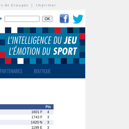
rs de Groupes
|
Imprimer
te
PARTENAIRES
BOUTIQUE
Pts
1601 F
4
1743 F
3
1420 N
3
1199 E
3