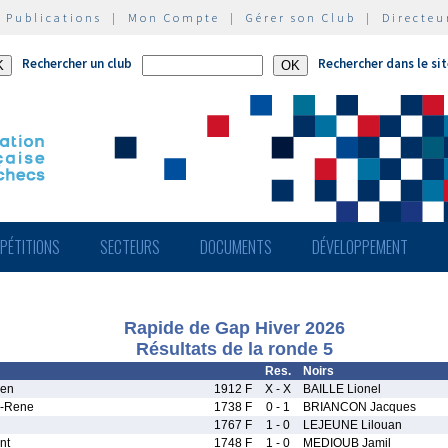
|
Publications
|
Mon Compte
|
Gérer son Club
|
Directeu
Rechercher un club
Rechercher dans le si
PÉTITIONS
SECTEURS
DOCUMENTS
DÉVELOPPEMENT
Rapide de Gap Hiver 2026
Résultats de la ronde 5
Res.
Noirs
ien
1912 F
X - X
BAILLE Lionel
-Rene
1738 F
0 - 1
BRIANCON Jacques
1767 F
1 - 0
LEJEUNE Lilouan
nt
1748 F
1 - 0
MEDIOUB Jamil