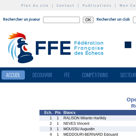
Plan du site
|
Contact
|
Publications
|
Mon C
Rechercher un joueur
Rechercher un club
ACCUEIL
DÉCOUVRIR
FFE
COMPÉTITIONS
SECTEU
Ope
R
Ech.
Pts
Blancs
1
1
RALISON Milanto Harifidy
2
1
NEVES Vincent
3
1
MOUSSU Augustin
4
1
MEDDOURI-BERNARD Edouard