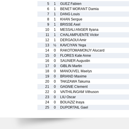
5
1
GUEZ Fabien
6
1
BENET MORANT Damia
7
1
DANG Louis
8
1
KHAN Sergue
9
1
BRISSE Axel
10
1
MESSALI ANGER Ilyana
11
1
CHALAMPUENTE Victor
12
1
DERGAOUI Amir
13
½
KAVCIYAN Yega
14
0
RAKOTOMAMONJY Alucard
15
0
FLORES Kate Anne
16
0
SAUNIER Augustin
17
0
GIBLIN Martin
18
0
MANOUVEL Maelys
19
0
BRIAND Maxime
20
0
TAKIZAWA Takuma
21
0
GAGNIE Clement
22
0
VAITHILINGAM Vithuson
23
0
LIU Oscar
24
0
BOUAZIZ Inaya
25
0
DUPORTAIL Gael