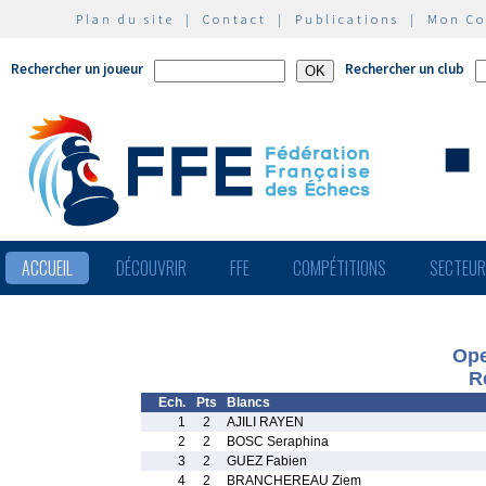
Plan du site
|
Contact
|
Publications
|
Mon C
Rechercher un joueur
Rechercher un club
ACCUEIL
DÉCOUVRIR
FFE
COMPÉTITIONS
SECTEU
Ope
R
Ech.
Pts
Blancs
1
2
AJILI RAYEN
2
2
BOSC Seraphina
3
2
GUEZ Fabien
4
2
BRANCHEREAU Ziem