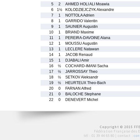
5
2
AHMED HOLI ALI Moawia
6
1½
KOLODZIEJCZYK Alexandre
7
1
NOTTOLA Adrien
8
1
GARRIDO Valentin
9
1
SAUNIER Augustin
10
1
BRIAND Maxime
11
1
PEREIRA-DAVOINE Alana
12
1
MOUSSU Augustin
13
1
LECLERE Natawan
14
1
JACOB Renaud
15
1
DJABALI Amir
16
½
COCHARD-IMANI Sacha
17
½
JARROSSAY Theo
18
½
SETKOV Aleksandr
19
½
HEURTEUX Theo-Bach
20
0
FARNAN Alfred
21
0
BALOCHE Stephane
22
0
DENEVERT Michel
Copyright © 2015 FFE
Fédération Française des 
tél :
01 39 44 65 80
| contact :
con