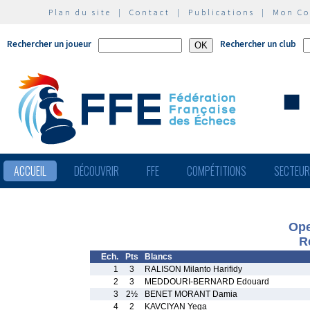
Plan du site
|
Contact
|
Publications
|
Mon C
Rechercher un joueur
Rechercher un club
ACCUEIL
DÉCOUVRIR
FFE
COMPÉTITIONS
SECTEU
Ope
R
Ech.
Pts
Blancs
1
3
RALISON Milanto Harifidy
2
3
MEDDOURI-BERNARD Edouard
3
2½
BENET MORANT Damia
4
2
KAVCIYAN Yega