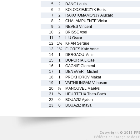
5
2
DANG Louis
6
2
KOLODZIEJCZYK Boris
7
2
RAKOTOMAMONJY Alucard
8
2
CHALAMPUENTE Victor
9
2
NEVES Vincent
10
2
BRISSE Axel
11
2
LIU Oscar
12
1½
KHAN Sergue
13
1½
FLORES Kate Anne
14
1
DERGAOUI Amir
15
1
DUPORTAIL Gael
16
1
GAGNIE Clement
17
1
DENEVERT Michel
18
1
PROKHOROV Makar
19
1
VAITHILINGAM Vithuson
20
½
MANOUVEL Maelys
21
½
HEURTEUX Theo-Bach
22
0
BOUAZIZ Ayden
23
0
BOUAZIZ Inaya
Copyright © 2015 FFE
Fédération Française des 