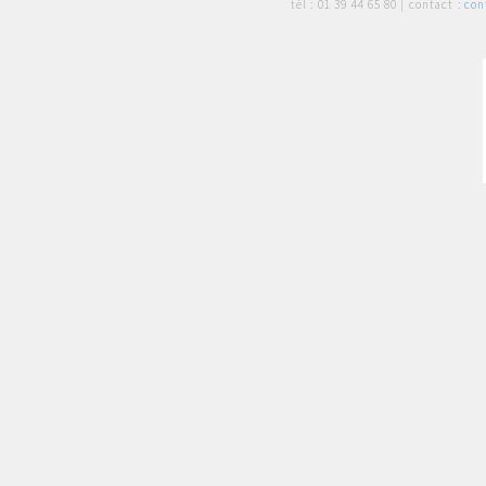
tél :
01 39 44 65 80
| contact :
con