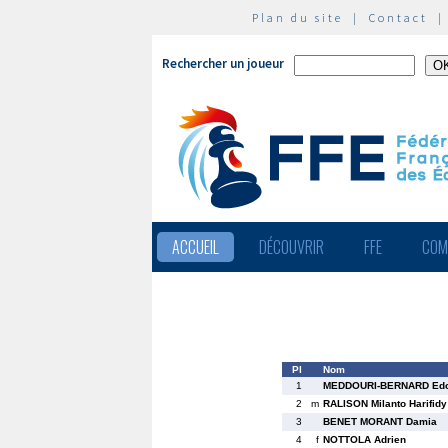
Plan du site
|
Contact
Rechercher un joueur
ACCUEIL
DÉCOUVRIR
FFE
COM
Pl
Nom
1
MEDDOURI-BERNARD Edo
2
m
RALISON Milanto Harifidy
3
BENET MORANT Damia
4
f
NOTTOLA Adrien