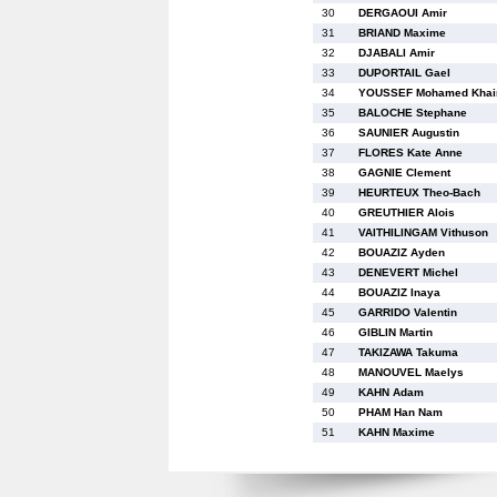
30
DERGAOUI Amir
31
BRIAND Maxime
32
DJABALI Amir
33
DUPORTAIL Gael
34
YOUSSEF Mohamed Khai
35
BALOCHE Stephane
36
SAUNIER Augustin
37
FLORES Kate Anne
38
GAGNIE Clement
39
HEURTEUX Theo-Bach
40
GREUTHIER Alois
41
VAITHILINGAM Vithuson
42
BOUAZIZ Ayden
43
DENEVERT Michel
44
BOUAZIZ Inaya
45
GARRIDO Valentin
46
GIBLIN Martin
47
TAKIZAWA Takuma
48
MANOUVEL Maelys
49
KAHN Adam
50
PHAM Han Nam
51
KAHN Maxime