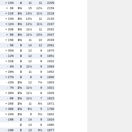
+ 13N
4
11
11
2209
= 3B
3½
15
12½
2159
+ 21B
3½
13½
11½
2218
+ 23N
3½
13½
11
2130
= 11N
3½
12½
11½
2247
+ 20B
3½
11½
11
2032
= 9B
3½
11½
10½
2047
+ 15B
3½
11
10
2039
- 5B
3
14
12
2061
+ 35N
3
12
9
1970
- 12N
3
12
9
1951
+ 31B
3
12
8
1932
- 4N
3
11½
9
1994
+ 29N
3
11
9
1952
+ 27N
3
8
6
1890
- 10N
2½
12
7½
1903
- 7N
2½
11½
9
1921
+ 36N
2½
11½
8
1926
- 8B
2½
11½
7
1923
= 26B
2½
11
8½
1871
+ 38B
2½
9½
5
1796
= 24N
2½
9
5½
1842
- 19B
2
14
9
1924
2
13
9
1980
- 18B
2
13
8½
1877