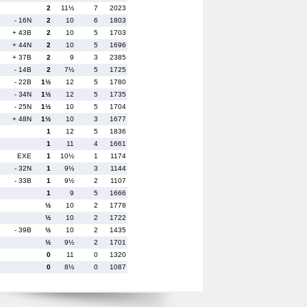
2
11½
7
2023
- 16N
2
10
6
1803
+ 43B
2
10
5
1703
+ 44N
2
10
5
1696
+ 37B
2
9
3
2385
- 14B
2
7½
5
1725
- 22B
1½
12
5
1780
- 34N
1½
12
5
1735
- 25N
1½
10
5
1704
+ 48N
1½
10
3
1677
1
12
5
1836
1
11
4
1661
EXE
1
10½
1
1174
- 32N
1
9½
3
1144
- 33B
1
9½
2
1107
1
9
5
1666
½
10
2
1778
½
10
2
1722
- 39B
½
10
2
1435
½
9½
2
1701
0
11
0
1320
0
8½
0
1087