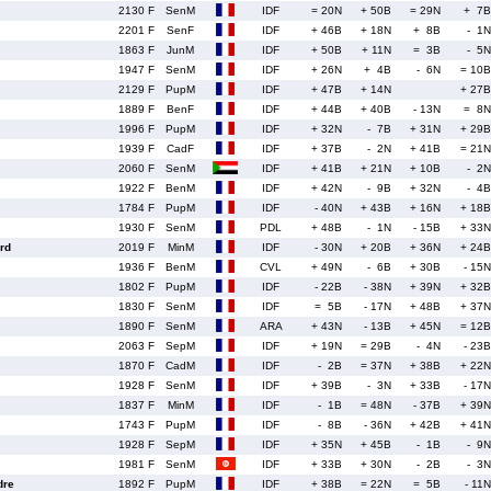
2130 F
SenM
IDF
= 20N
+ 50B
= 29N
+ 7B
2201 F
SenF
IDF
+ 46B
+ 18N
+ 8B
- 1N
1863 F
JunM
IDF
+ 50B
+ 11N
= 3B
- 5N
1947 F
SenM
IDF
+ 26N
+ 4B
- 6N
= 10B
2129 F
PupM
IDF
+ 47B
+ 14N
+ 27B
1889 F
BenF
IDF
+ 44B
+ 40B
- 13N
= 8N
1996 F
PupM
IDF
+ 32N
- 7B
+ 31N
+ 29B
1939 F
CadF
IDF
+ 37B
- 2N
+ 41B
= 21N
2060 F
SenM
IDF
+ 41B
+ 21N
+ 10B
- 2N
1922 F
BenM
IDF
+ 42N
- 9B
+ 32N
- 4B
1784 F
PupM
IDF
- 40N
+ 43B
+ 16N
+ 18B
1930 F
SenM
PDL
+ 48B
- 1N
- 15B
+ 33N
rd
2019 F
MinM
IDF
- 30N
+ 20B
+ 36N
+ 24B
1936 F
BenM
CVL
+ 49N
- 6B
+ 30B
- 15N
1802 F
PupM
IDF
- 22B
- 38N
+ 39N
+ 32B
1830 F
SenM
IDF
= 5B
- 17N
+ 48B
+ 37N
1890 F
SenM
ARA
+ 43N
- 13B
+ 45N
= 12B
2063 F
SepM
IDF
+ 19N
= 29B
- 4N
- 23B
1870 F
CadM
IDF
- 2B
= 37N
+ 38B
+ 22N
1928 F
SenM
IDF
+ 39B
- 3N
+ 33B
- 17N
1837 F
MinM
IDF
- 1B
= 48N
- 37B
+ 39N
1743 F
PupM
IDF
- 8B
- 36N
+ 42B
+ 41N
1928 F
SepM
IDF
+ 35N
+ 45B
- 1B
- 9N
1981 F
SenM
IDF
+ 33B
+ 30N
- 2B
- 3N
dre
1892 F
PupM
IDF
+ 38B
= 22N
= 5B
- 11N