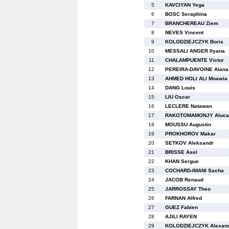
5
KAVCIYAN Yega
6
BOSC Seraphina
7
BRANCHEREAU Ziem
8
NEVES Vincent
9
KOLODZIEJCZYK Boris
10
MESSALI ANGER Ilyana
11
CHALAMPUENTE Victor
12
PEREIRA-DAVOINE Alana
13
AHMED HOLI ALI Moawia
14
DANG Louis
15
LIU Oscar
16
LECLERE Natawan
17
RAKOTOMAMONJY Aluca
18
MOUSSU Augustin
19
PROKHOROV Makar
20
SETKOV Aleksandr
21
BRISSE Axel
22
KHAN Sergue
23
COCHARD-IMANI Sacha
24
JACOB Renaud
25
JARROSSAY Theo
26
FARNAN Alfred
27
GUEZ Fabien
28
AJILI RAYEN
29
KOLODZIEJCZYK Alexan