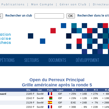
|
Publications
|
Mon Compte
|
Gérer son Club
|
Directeu
Rechercher un club
Rechercher dans le si
PÉTITIONS
SECTEURS
DOCUMENTS
DÉVELOPPEMENT
Open du Perreux Principal
Grille américaine après la ronde 5
Elo
Cat.
Fede
Ligue
R 1
R 2
R 3
R 4
uard
2185 F
SenM
IDF
+ 25N
+ 16B
+ 27N
+ 6B
2242 F
SenM
IDF
+ 23N
+ 12B
+ 28N
+ 13B
2129 F
SenM
IDF
EXE
+ 24B
= 7N
+ 28B
2202 F
SenM
IDF
+ 36B
- 8N
+ 22B
+ 14N