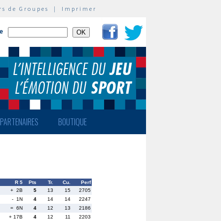
rs de Groupes
|
Imprimer
te
PARTENAIRES
BOUTIQUE
R 5
Pts
Tr.
Cu.
Perf
+ 2B
5
13
15
2705
- 1N
4
14
14
2247
= 6N
4
12
13
2186
+ 17B
4
12
11
2203