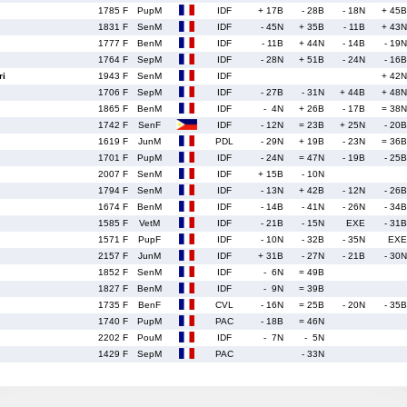
1785 F
PupM
IDF
+ 17B
- 28B
- 18N
+ 45B
1831 F
SenM
IDF
- 45N
+ 35B
- 11B
+ 43N
1777 F
BenM
IDF
- 11B
+ 44N
- 14B
- 19N
1764 F
SepM
IDF
- 28N
+ 51B
- 24N
- 16B
ri
1943 F
SenM
IDF
+ 42N
1706 F
SepM
IDF
- 27B
- 31N
+ 44B
+ 48N
1865 F
BenM
IDF
- 4N
+ 26B
- 17B
= 38N
1742 F
SenF
IDF
- 12N
= 23B
+ 25N
- 20B
1619 F
JunM
PDL
- 29N
+ 19B
- 23N
= 36B
1701 F
PupM
IDF
- 24N
= 47N
- 19B
- 25B
2007 F
SenM
IDF
+ 15B
- 10N
1794 F
SenM
IDF
- 13N
+ 42B
- 12N
- 26B
1674 F
BenM
IDF
- 14B
- 41N
- 26N
- 34B
1585 F
VetM
IDF
- 21B
- 15N
EXE
- 31B
1571 F
PupF
IDF
- 10N
- 32B
- 35N
EXE
2157 F
JunM
IDF
+ 31B
- 27N
- 21B
- 30N
1852 F
SenM
IDF
- 6N
= 49B
1827 F
BenM
IDF
- 9N
= 39B
1735 F
BenF
CVL
- 16N
= 25B
- 20N
- 35B
1740 F
PupM
PAC
- 18B
= 46N
2202 F
PouM
IDF
- 7N
- 5N
1429 F
SepM
PAC
- 33N