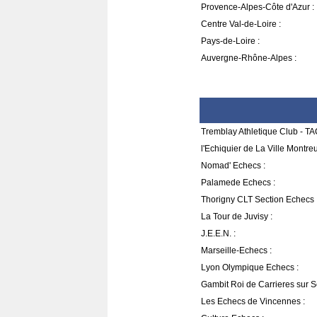
Provence-Alpes-Côte d'Azur :
Centre Val-de-Loire :
Pays-de-Loire :
Auvergne-Rhône-Alpes :
Tremblay Athletique Club - TA
l'Echiquier de La Ville Montreui
Nomad' Echecs :
Palamede Echecs :
Thorigny CLT Section Echecs 
La Tour de Juvisy :
J.E.E.N. :
Marseille-Echecs :
Lyon Olympique Echecs :
Gambit Roi de Carrieres sur S
Les Echecs de Vincennes :