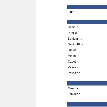
Fide :
Senior :
Pupille :
Benjamin :
Senior Plus :
Junior :
Minime :
Cadet :
Vétéran :
Poussin :
Masculin :
Féminin :