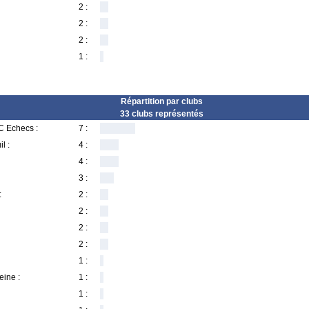
2 :
2 :
2 :
1 :
Répartition par clubs
33 clubs représentés
C Echecs :
7 :
l :
4 :
4 :
3 :
:
2 :
2 :
2 :
2 :
1 :
eine :
1 :
1 :