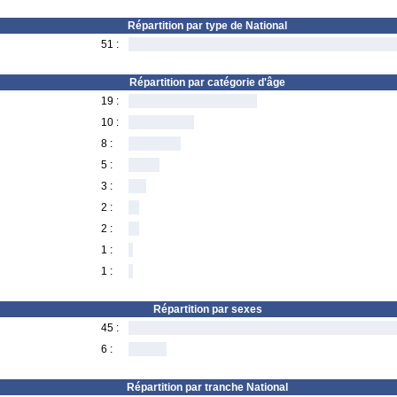
Répartition par type de National
51 :
Répartition par catégorie d'âge
19 :
10 :
8 :
5 :
3 :
2 :
2 :
1 :
1 :
Répartition par sexes
45 :
6 :
Répartition par tranche National