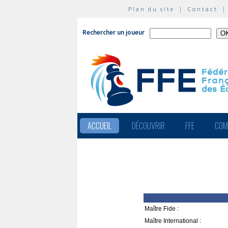
Plan du site
|
Contact
Rechercher un joueur
ACCUEIL
DÉCOUVRIR
FFE
COM
Maître Fide :
Maître International :