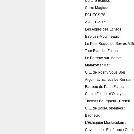
Culture Echecs :
Carré Magique :
ECHECS 78 :
A.A.J. Blois :
Les Aigles des Echecs :
Issy-Les-Moulineaux :
Le Petit-Roque de Sèvres-Ville
Tour Blanche Echecs :
Le Perreux-sur-Marne :
Malakoff et Mat :
C.E. de Rosny Sous Bois :
Arçonnay Echecs Le Roi s'am
Barreau de Paris Echecs :
Club d'Echecs d'Orsay :
Thomas Bourgneuf - Creteil :
C.E. de Bois-Colombes :
Bagneux :
L'Echiquier Montacutain :
Cavalier de l'Espérance Cercle