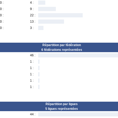
0 :
4 :
0 :
9 :
0 :
22 :
0 :
13 :
0 :
3 :
Répartition par fédération
6 fédérations représentées
46 :
1 :
1 :
1 :
1 :
1 :
Répartition par ligues
5 ligues représentées
44 :