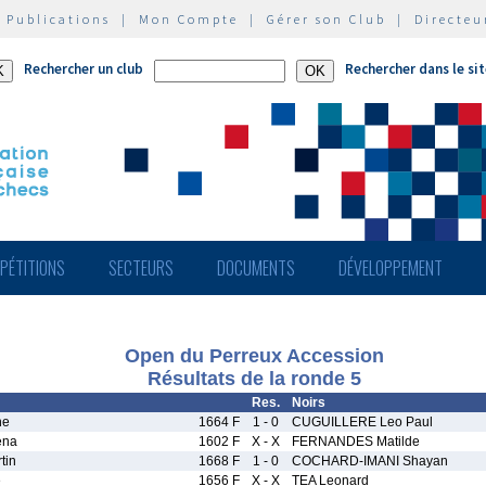
|
Publications
|
Mon Compte
|
Gérer son Club
|
Directeu
Rechercher un club
Rechercher dans le si
PÉTITIONS
SECTEURS
DOCUMENTS
DÉVELOPPEMENT
Open du Perreux Accession
Résultats de la ronde 5
Res.
Noirs
ne
1664 F
1 - 0
CUGUILLERE Leo Paul
ena
1602 F
X - X
FERNANDES Matilde
tin
1668 F
1 - 0
COCHARD-IMANI Shayan
e
1656 F
X - X
TEA Leonard