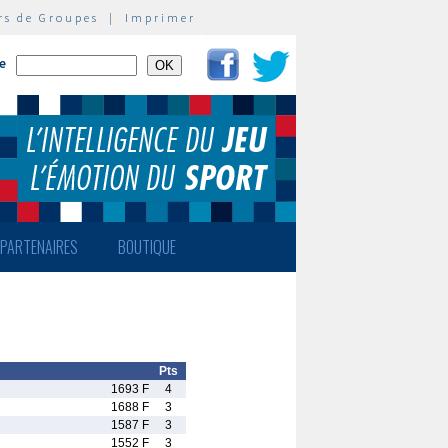
rs de Groupes
|
Imprimer
te
PARTENAIRES
BOUTIQUE
Pts
1693 F
4
1688 F
3
1587 F
3
1552 F
3