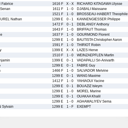
Fabrice
1616 F
X - X
RICHARD KITAGAWA Ulysse
Senan
1611 F
1 - 0
DJABALI Maissane
1521 F
1 - 0
BROSSEAU-HABERT Theophile
UREL Nathan
1299 E
0 - 1
KANNENGIESSER Philippe
1472 F
0 - 1
DEBLANGY Anthony
1643 F
1 - 0
BRIFFAUT Thomas
de
1637 F
1 - 0
GOURMOND Florent
1299 E
1 - 0
BAUTISTA Christopher Aaron
1591 F
1 - 0
THIRIOT Robin
y
1399 E
X - X
LAZES Herve
1510 F
1 - 0
WEINZAEPFLEN Martin
jamin
1399 E
0 - 1
VADAPALLI Sri-Anivarth
o
1299 E
0 - 1
FABRE Guy
n
1466 F
1 - 0
SALVADOR Melvine
1299 E
0 - 1
WANG Maxime
1412 F
1 - 0
YAHIAOUI Yacine
1299 E
0 - 1
BOUAZIZ Isleym
1299 E
1 - 0
MOREL Marine
1299 E
0 - 1
OUAKAA Khalil
1299 E
1 - 0
AGHAMALIYEV Sema
Sylvain
1299 E
1 - F
EXEMPT