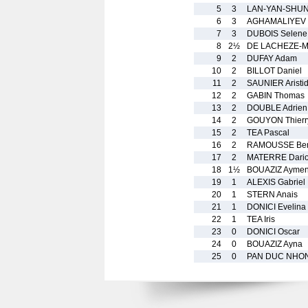
5
3
LAN-YAN-SHUN 
6
3
AGHAMALIYEV 
7
3
DUBOIS Selene
8
2½
DE LACHEZE-M
9
2
DUFAY Adam
10
2
BILLOT Daniel
11
2
SAUNIER Aristi
12
2
GABIN Thomas
13
2
DOUBLE Adrien
14
2
GOUYON Thierr
15
2
TEA Pascal
16
2
RAMOUSSE Ben
17
2
MATERRE Dari
18
1½
BOUAZIZ Ayme
19
1
ALEXIS Gabriel
20
1
STERN Anais
21
1
DONICI Evelina
22
1
TEA Iris
23
0
DONICI Oscar
24
0
BOUAZIZ Ayna
25
0
PAN DUC NHON 