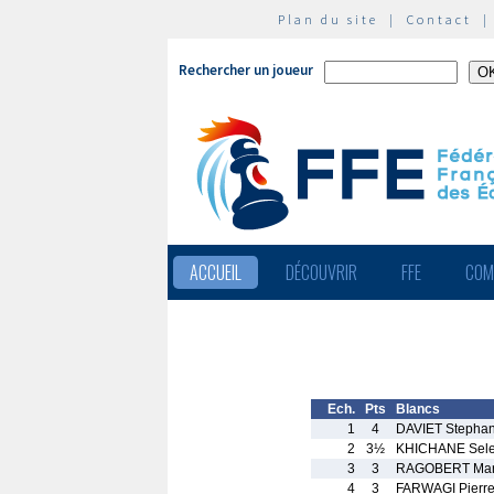
Plan du site
|
Contact
Rechercher un joueur
ACCUEIL
DÉCOUVRIR
FFE
COM
Ech.
Pts
Blancs
1
4
DAVIET Stepha
2
3½
KHICHANE Sel
3
3
RAGOBERT Mar
4
3
FARWAGI Pierr