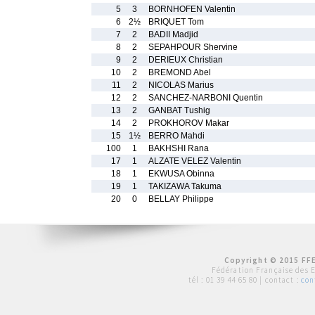
5
3
BORNHOFEN Valentin
6
2½
BRIQUET Tom
7
2
BADII Madjid
8
2
SEPAHPOUR Shervine
9
2
DERIEUX Christian
10
2
BREMOND Abel
11
2
NICOLAS Marius
12
2
SANCHEZ-NARBONI Quentin
13
2
GANBAT Tushig
14
2
PROKHOROV Makar
15
1½
BERRO Mahdi
100
1
BAKHSHI Rana
17
1
ALZATE VELEZ Valentin
18
1
EKWUSA Obinna
19
1
TAKIZAWA Takuma
20
0
BELLAY Philippe
Copyright © 2015 FFE
Fédération Française des 
tél :
01 39 44 65 80
| contact :
con