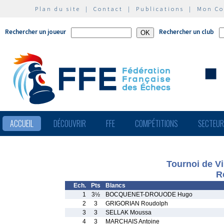
Plan du site
|
Contact
|
Publications
|
Mon C
Rechercher un joueur
Rechercher un club
ACCUEIL
DÉCOUVRIR
FFE
COMPÉTITIONS
SECTEU
Tournoi de Vi
R
Ech.
Pts
Blancs
1
3½
BOCQUENET-DROUODE Hugo
2
3
GRIGORIAN Roudolph
3
3
SELLAK Moussa
4
3
MARCHAIS Antoine