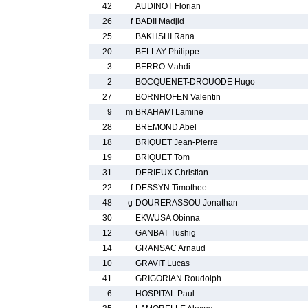
42
AUDINOT Florian
26
f
BADII Madjid
25
BAKHSHI Rana
20
BELLAY Philippe
3
BERRO Mahdi
2
BOCQUENET-DROUODE Hugo
27
BORNHOFEN Valentin
9
m
BRAHAMI Lamine
28
BREMOND Abel
18
BRIQUET Jean-Pierre
19
BRIQUET Tom
31
DERIEUX Christian
22
f
DESSYN Timothee
48
g
DOURERASSOU Jonathan
30
EKWUSA Obinna
12
GANBAT Tushig
14
GRANSAC Arnaud
10
GRAVIT Lucas
41
GRIGORIAN Roudolph
6
HOSPITAL Paul