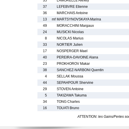
35
LAMORELLE Alexey
37
LEFEBVRE Etienne
36
MARCHAIS Antoine
13
mf
MARTSYNOVSKAYA Marina
49
MORACCHINI Margaux
24
MUSICKI Nicolas
8
NICOLAS Marius
33
NORTIER Julien
17
NOSPERGER Mael
40
PEREIRA-DAVOINE Alana
23
PROKHOROV Makar
38
SANCHEZ-NARBONI Quentin
4
SELLAK Moussa
44
SEPAHPOUR Shervine
29
STOVEN Antoine
5
TAKIZAWA Takuma
34
TONG Charles
16
TOUATI Bruno
ATTENTION: les Gains/Pertes sont