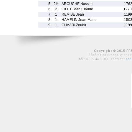
5
2½
AROUCHE Nassim
1762
6
2
GILET Jean Claude
1270
7
1
REMISE Jean
1199
8
1
HAMELIN Jean-Marie
1503
9
1
CHAARI Zouhir
1199
Copyright © 2015 FFE
Fédération Française des 
tél :
01 39 44 65 80
| contact :
con