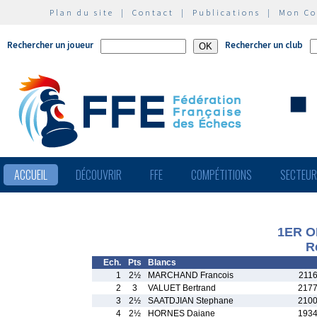
Plan du site
|
Contact
|
Publications
|
Mon C
Rechercher un joueur
Rechercher un club
ACCUEIL
DÉCOUVRIR
FFE
COMPÉTITIONS
SECTEU
1ER O
R
Ech.
Pts
Blancs
1
2½
MARCHAND Francois
2116
2
3
VALUET Bertrand
2177
3
2½
SAATDJIAN Stephane
2100
4
2½
HORNES Daiane
1934