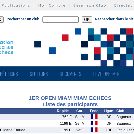
|
Publications
|
Mon Compte
|
Gérer son Club
|
Directeu
Rechercher un club
Rechercher dans le si
PÉTITIONS
SECTEURS
DOCUMENTS
DÉVELOPPEMENT
1ER OPEN MIAM MIAM ECHECS
Liste des participants
Rapide
Cat.
Fede
Ligue
Club
1762 F
SenM
IDF
Bagneux
1199 E
SenM
IDF
Bagneux
 Marie Claude
1199 E
VetF
HDF
Echiquier