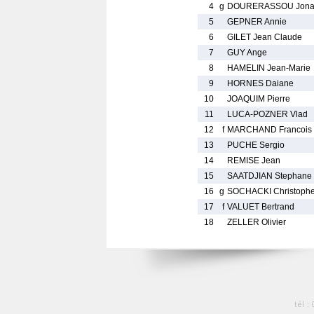
4
g
DOURERASSOU Jona
5
GEPNER Annie
6
GILET Jean Claude
7
GUY Ange
8
HAMELIN Jean-Marie
9
HORNES Daiane
10
JOAQUIM Pierre
11
LUCA-POZNER Vlad
12
f
MARCHAND Francois
13
PUCHE Sergio
14
REMISE Jean
15
SAATDJIAN Stephane
16
g
SOCHACKI Christoph
17
f
VALUET Bertrand
18
ZELLER Olivier
tél :