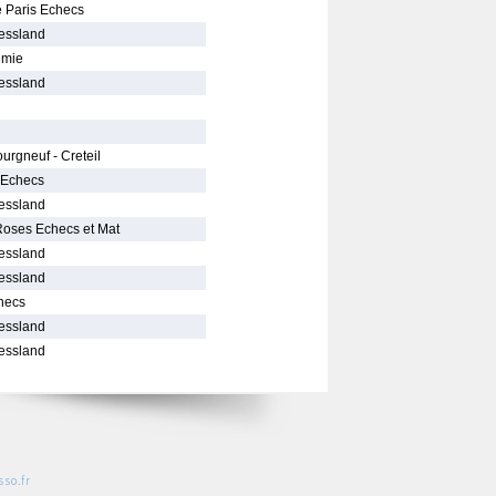
 Paris Echecs
essland
emie
essland
rgneuf - Creteil
 Echecs
essland
Roses Echecs et Mat
essland
essland
hecs
essland
essland
so.fr