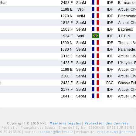
than
2458 F
SenM
IDF
Barreau de
1199 E
VetF
IDF
Arcueil Ch
1270 N
VetM
IDF
Blitz Acad
1815 F
SepM
IDF
Arcueil Ch
1503 F
SenM
IDF
Bagneux
1934 F
SenF
IDF
J.E.E.N.
1590 N
SenM
IDF
Thomas Bou
1680 N
SenM
IDF
Palamede
2116 F
SepM
IDF
Arcueil Ch
1423 F
SepM
IDF
L'Hay les 
1199 E
SenM
IDF
Arcueil Ch
2100 F
SenM
IDF
Arcueil Ch
e
2432 F
SenM
PAC
Grasse Ec
2177 F
SenM
IDF
Arcueil Ch
1841 F
SepM
IDF
Arcueil Ch
Copyright © 2015 FFE |
Mentions légales
|
Protection des données
Fédération Française des Echecs |
6 rue de l'Eglise | 92600 ASNIERES SUR SEINE
01 39 44 65 80
| contact :
contact@ffechecs.fr
| webmestre :
erick.mouret@echecs.as