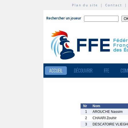
Plan du site
|
Contact
Rechercher un joueur
ACCUEIL
DÉCOUVRIR
FFE
COM
Nr
Nom
1
AROUCHE Nassim
2
CHAARI Zouhir
3
DESCATOIRE VLIEGHE