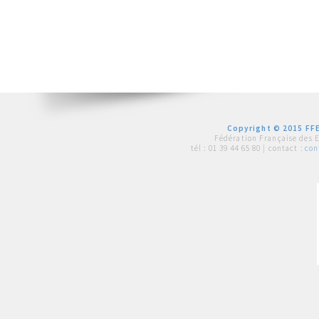
Copyright © 2015 FFE
Fédération Française des 
tél :
01 39 44 65 80
| contact :
con