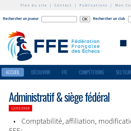
Plan du site
|
Contact
|
Publications
|
Mon C
Rechercher un joueur
Rechercher un club
ACCUEIL
DÉCOUVRIR
FFE
COMPÉTITIONS
SECTEU
Administratif & siège fédéral
12/01/2026
• Comptabilité, affiliation, modifica
FFE: