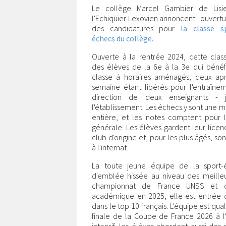
Le collège Marcel Gambier de Lisi
l'Echiquier Lexovien annoncent l'ouvert
des candidatures pour
la classe s
échecs du collège.
Ouverte à la rentrée 2024, cette clas
des élèves de la 6e à la 3e qui bénéf
classe à horaires aménagés, deux apr
semaine étant libérés pour l'entraîne
direction de deux enseignants - 
l'établissement. Les échecs y sont une m
entière, et les notes comptent pour
générale. Les élèves gardent leur licen
club d'origine et, pour les plus âgés, sont
à l'internat.
La toute jeune équipe de la sport-é
d'emblée hissée au niveau des meilleu
championnat de France UNSS et 
académique en 2025, elle est entrée 
dans le top 10 français. L'équipe est qual
finale de la Coupe de France 2026 à l'