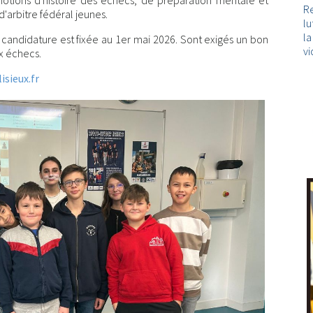
 notions d'histoire des échecs, de préparation mentale et
Re
'arbitre fédéral jeunes.
lu
l
 candidature est fixée au 1er mai 2026. Sont exigés un bon
vi
ux échecs.
sieux.fr