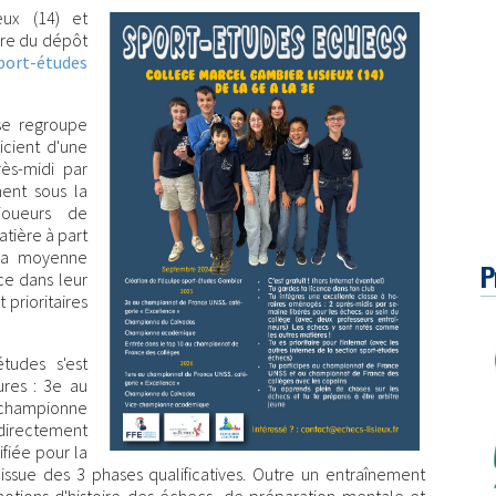
eux (14) et
ure du dépôt
port-études
se regroupe
icient d'une
ès-midi par
ment sous la
joueurs de
atière à part
 la moyenne
P
ce dans leur
 prioritaires
tudes s'est
res : 3e au
championne
directement
ifiée pour la
issue des 3 phases qualificatives. Outre un entraînement