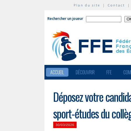
Plan du site
|
Contact
Rechercher un joueur
ACCUEIL
DÉCOUVRIR
FFE
COM
Déposez votre candida
sport-études du collè
30/03/2026