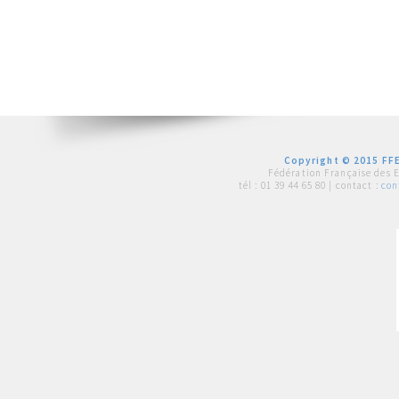
Copyright © 2015 FFE
Fédération Française des 
tél :
01 39 44 65 80
| contact :
con