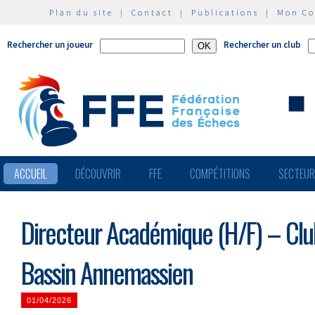
Plan du site
|
Contact
|
Publications
|
Mon C
Rechercher un joueur
Rechercher un club
ACCUEIL
DÉCOUVRIR
FFE
COMPÉTITIONS
SECTEU
Directeur Académique (H/F) – Clu
Bassin Annemassien
01/04/2026